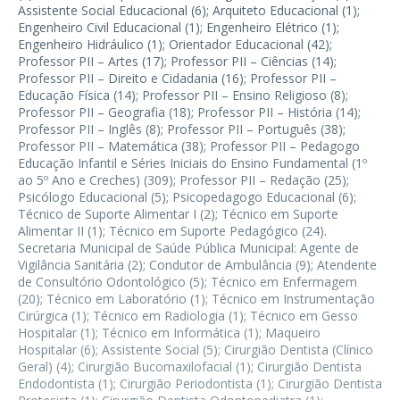
Assistente Social Educacional (6); Arquiteto Educacional (1);
Engenheiro Civil Educacional (1); Engenheiro Elétrico (1);
Engenheiro Hidráulico (1); Orientador Educacional (42);
Professor PII – Artes (17); Professor PII – Ciências (14);
Professor PII – Direito e Cidadania (16); Professor PII –
Educação Física (14); Professor PII – Ensino Religioso (8);
Professor PII – Geografia (18); Professor PII – História (14);
Professor PII – Inglês (8); Professor PII – Português (38);
Professor PII – Matemática (38); Professor PII – Pedagogo
Educação Infantil e Séries Iniciais do Ensino Fundamental (1º
ao 5º Ano e Creches) (309); Professor PII – Redação (25);
Psicólogo Educacional (5); Psicopedagogo Educacional (6);
Técnico de Suporte Alimentar I (2); Técnico em Suporte
Alimentar II (1); Técnico em Suporte Pedagógico (24).
Secretaria Municipal de Saúde Pública Municipal: Agente de
Vigilância Sanitária (2); Condutor de Ambulância (9); Atendente
de Consultório Odontológico (5); Técnico em Enfermagem
(20); Técnico em Laboratório (1); Técnico em Instrumentação
Cirúrgica (1); Técnico em Radiologia (1); Técnico em Gesso
Hospitalar (1); Técnico em Informática (1); Maqueiro
Hospitalar (6); Assistente Social (5); Cirurgião Dentista (Clínico
Geral) (4); Cirurgião Bucomaxilofacial (1); Cirurgião Dentista
Endodontista (1); Cirurgião Periodontista (1); Cirurgião Dentista