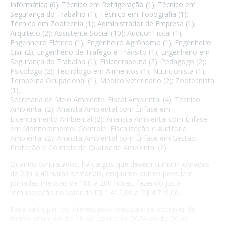
Informática (6); Técnico em Refrigeração (1); Técnico em
Segurança do Trabalho (1); Técnico em Topografia (1);
Técnico em Zootecnia (1); Administrador de Empresa (1);
Arquiteto (2); Assistente Social (10); Auditor Fiscal (1);
Engenheiro Elétrico (1); Engenheiro Agrônomo (1); Engenheiro
Civil (2); Engenheiro de Trafego e Trânsito (1); Engenheiro em
Segurança do Trabalho (1); Fisioterapeuta (2); Pedagogo (2);
Psicólogo (2); Tecnólogo em Alimentos (1); Nutricionista (1);
Terapeuta Ocupacional (1); Médico Veterinário (2); Zootecnista
(1).
Secretaria de Meio Ambiente: Fiscal Ambiental (4); Técnico
Ambiental (2); Analista Ambiental com Ênfase em
Licenciamento Ambiental (2); Analista Ambiental com Ênfase
em Monitoramento, Controle, Fiscalização e Auditoria
Ambiental (2); Analista Ambiental com Ênfase em Gestão.
Proteção e Controle de Qualidade Ambiental (2).
Quando contratados, há cargos que devem cumprir jornadas
de 20h a 40 horas semanais, enquanto outros possuem
jornadas mensais de 100 a 200 horas, fazendo jus à
remuneração no valor de R$ 1.412,00 a R$ 4.710,00.
Para participar, os interessados precisam se inscrever de
forma online do dia 10 de janeiro de 2024 ao dia
20 de