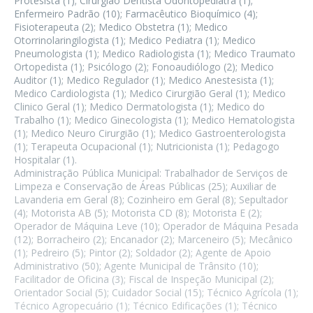
Protesista (1); Cirurgião Dentista Odontopediatra (1);
Enfermeiro Padrão (10); Farmacêutico Bioquímico (4);
Fisioterapeuta (2); Medico Obstetra (1); Medico
Otorrinolaringilogista (1); Medico Pediatra (1); Medico
Pneumologista (1); Medico Radiologista (1); Medico Traumato
Ortopedista (1); Psicólogo (2); Fonoaudiólogo (2); Medico
Auditor (1); Medico Regulador (1); Medico Anestesista (1);
Medico Cardiologista (1); Medico Cirurgião Geral (1); Medico
Clinico Geral (1); Medico Dermatologista (1); Medico do
Trabalho (1); Medico Ginecologista (1); Medico Hematologista
(1); Medico Neuro Cirurgião (1); Medico Gastroenterologista
(1); Terapeuta Ocupacional (1); Nutricionista (1); Pedagogo
Hospitalar (1).
Administração Pública Municipal: Trabalhador de Serviços de
Limpeza e Conservação de Áreas Públicas (25); Auxiliar de
Lavanderia em Geral (8); Cozinheiro em Geral (8); Sepultador
(4); Motorista AB (5); Motorista CD (8); Motorista E (2);
Operador de Máquina Leve (10); Operador de Máquina Pesada
(12); Borracheiro (2); Encanador (2); Marceneiro (5); Mecânico
(1); Pedreiro (5); Pintor (2); Soldador (2); Agente de Apoio
Administrativo (50); Agente Municipal de Trânsito (10);
Facilitador de Oficina (3); Fiscal de Inspeção Municipal (2);
Orientador Social (5); Cuidador Social (15); Técnico Agrícola (1);
Técnico Agropecuário (1); Técnico Edificações (1); Técnico