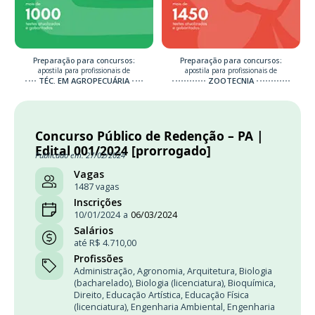
Preparação para concursos:
Preparação para concursos:
apostila para profissionais de
apostila para profissionais de
TÉC. EM AGROPECUÁRIA
ZOOTECNIA
Concurso Público de Redenção – PA |
Edital 001/2024 [prorrogado]
Publicado em: 27/02/2024
Vagas
1487 vagas
Inscrições
10/01/2024
a
06/03/2024
Salários
até R$ 4.710,00
Profissões
Administração
,
Agronomia
,
Arquitetura
,
Biologia
(bacharelado)
,
Biologia (licenciatura)
,
Bioquímica
,
Direito
,
Educação Artística
,
Educação Física
(licenciatura)
,
Engenharia Ambiental
,
Engenharia