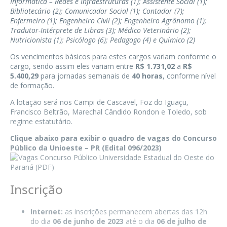
Informática – Redes e Infraestruturas (1); Assistente Social (1);
Bibliotecário (2); Comunicador Social (1); Contador (7);
Enfermeiro (1); Engenheiro Civil (2);
Engenheiro Agrônomo
(1);
Tradutor-Intérprete de Libras (3);
Médico Veterinário
(2);
Nutricionista
(1); Psicólogo (6); Pedagogo (4) e Químico (2)
Os vencimentos básicos para estes cargos variam conforme o
cargo, sendo assim eles variam entre
R$ 1.731,02
a
R$
5.400,29
para jornadas semanais de
40 horas
, conforme nível
de formação.
A lotação será nos Campi de Cascavel, Foz do Iguaçu,
Francisco Beltrão, Marechal Cândido Rondon e Toledo, sob
regime estatutário.
Clique abaixo para exibir o quadro de vagas do Concurso
Público da Unioeste – PR (Edital 096/2023)
Inscrição
Internet:
as inscrições permanecem abertas das 12h
do dia
06 de junho de 2023
até o dia
06 de julho de