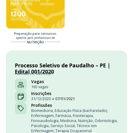
Preparação para concursos:
apostila para profissionais de
NUTRIÇÃO
Processo Seletivo de Paudalho – PE |
Edital 001/2020
Publicado em: 04/01/2021
Vagas
165 vagas
Inscrições
31/12/2020
a
07/01/2021
Profissões
Biomedicina
,
Educação Física (bacharelado)
,
Enfermagem
,
Farmácia
,
Fisioterapia
,
Fonoaudiologia
,
Medicina
,
Nutrição
,
Odontologia
,
Psicologia
,
Serviço Social
,
Técnico em
Enfermagem
,
Terapia Ocupacional