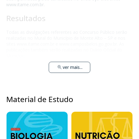
www.itame.com.br.
Resultados
Todas as divulgações referentes ao Concurso Público serão
realizadas no Mural do Município de Monte Alto – SP e nos
sites www.itame.com.br e www.camposbelos.go.gov.br. As
publicações também serão realizadas no Diário Oficial do
Município.
ver mais...
Material de Estudo