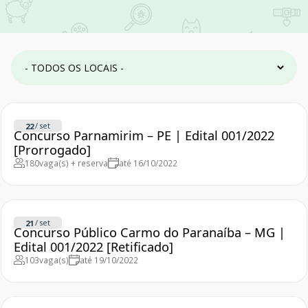
/
set
22
Concurso Parnamirim – PE | Edital 001/2022
[Prorrogado]
180
vaga(s) + reserva
até 16/10/2022
/
set
21
Concurso Público Carmo do Paranaíba – MG |
Edital 001/2022 [Retificado]
103
vaga(s)
até 19/10/2022