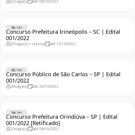
52
vaga(s)
até 06/10/2022
/
set
15
Concurso Prefeitura Irineópolis – SC | Edital
001/2022
07
vaga(s) + reserva
até 13/10/2022
/
set
15
Concurso Público de São Carlos – SP | Edital
001/2022
43
vaga(s)
até 20/10/2022
/
set
14
Concurso Prefeitura Orindiúva – SP | Edital
001/2022 [Retificado]
53
vaga(s)
até 09/10/2022