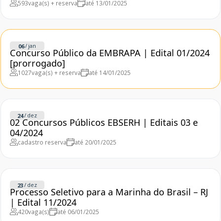
593
vaga(s) + reserva
até 13/01/2025
/
jan
06
Concurso Público da EMBRAPA | Edital 01/2024
[prorrogado]
1027
vaga(s) + reserva
até 14/01/2025
/
dez
24
02 Concursos Públicos EBSERH | Editais 03 e
04/2024
cadastro reserva
até 20/01/2025
/
dez
23
Processo Seletivo para a Marinha do Brasil – RJ
| Edital 11/2024
420
vaga(s)
até 06/01/2025