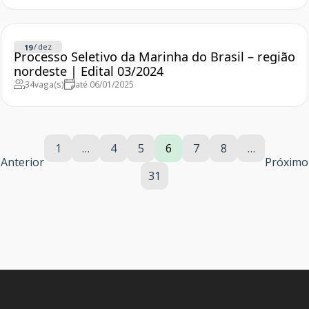
/
dez
19
Processo Seletivo da Marinha do Brasil – região
nordeste | Edital 03/2024
34
vaga(s)
até 06/01/2025
1
…
4
5
6
7
8
…
Anterior
Próximo
31