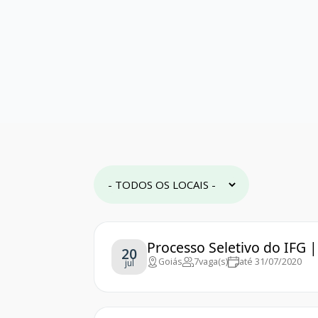
Processo Seletivo do IFG |
20
Goiás
7
vaga(s)
até 31/07/2020
jul