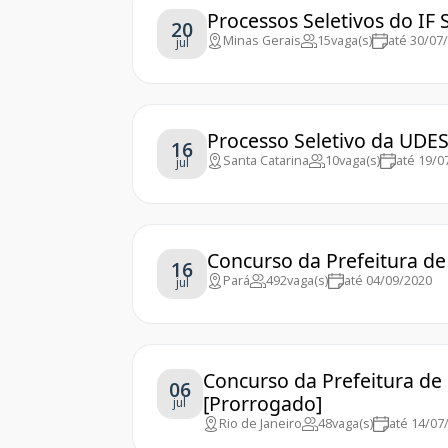
Processos Seletivos do IF
20
Minas Gerais
15
vaga(s)
até 30/07
jul
Processo Seletivo da UDES
16
Santa Catarina
10
vaga(s)
até 19/0
jul
Concurso da Prefeitura de 
16
Pará
492
vaga(s)
até 04/09/2020
jul
Concurso da Prefeitura de P
06
[Prorrogado]
jul
Rio de Janeiro
48
vaga(s)
até 14/07