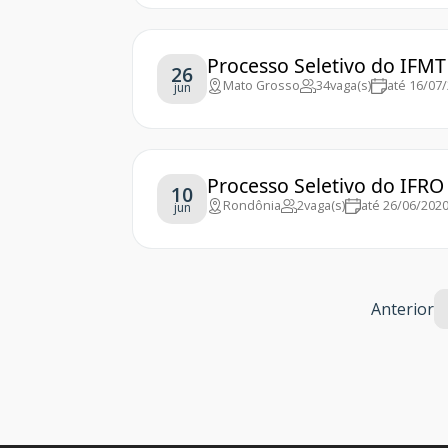
Processo Seletivo do IFMT 
26
Mato Grosso
34
vaga(s)
até 16/07
jun
Processo Seletivo do IFRO 
10
Rondônia
2
vaga(s)
até 26/06/202
jun
Anterior