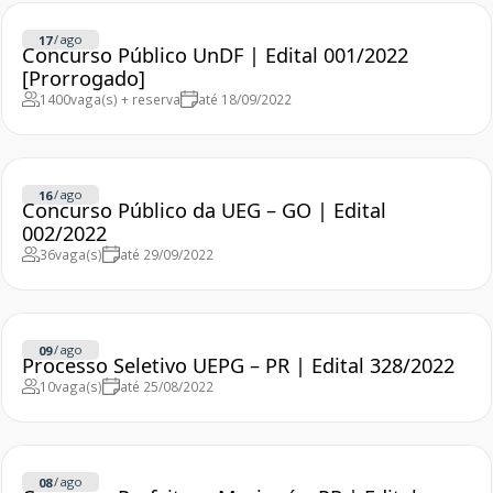
/
ago
17
Concurso Público UnDF | Edital 001/2022
[Prorrogado]
1400
vaga(s) + reserva
até 18/09/2022
/
ago
16
Concurso Público da UEG – GO | Edital
002/2022
36
vaga(s)
até 29/09/2022
/
ago
09
Processo Seletivo UEPG – PR | Edital 328/2022
10
vaga(s)
até 25/08/2022
/
ago
08