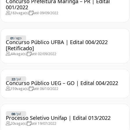
Concurso Prefeitura Maringá – PR | Edital
001/2022
183
vaga(s)
até 09/09/2022
/
ago
01
Concurso Público UFBA | Edital 004/2022
[Retificado]
44
vaga(s)
até 02/09/2022
/
jul
22
Concurso Público UEG – GO | Edital 004/2022
159
vaga(s)
até 06/10/2022
/
jul
08
Processo Seletivo Unifap | Edital 013/2022
20
vaga(s)
até 19/07/2022