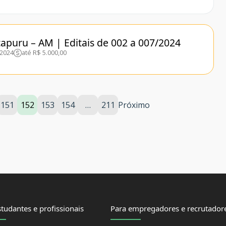
apuru – AM | Editais de 002 a 007/2024
/2024
até R$ 5.000,00
151
152
153
154
…
211
Próximo
tudantes e profissionais
Para empregadores e recrutador