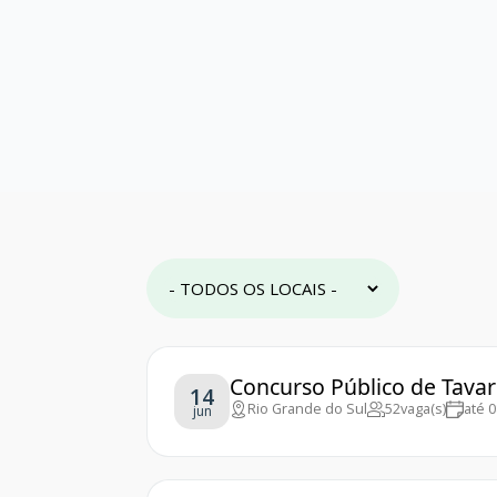
Concurso Público de Tavar
14
Rio Grande do Sul
52
vaga(s)
até 
jun