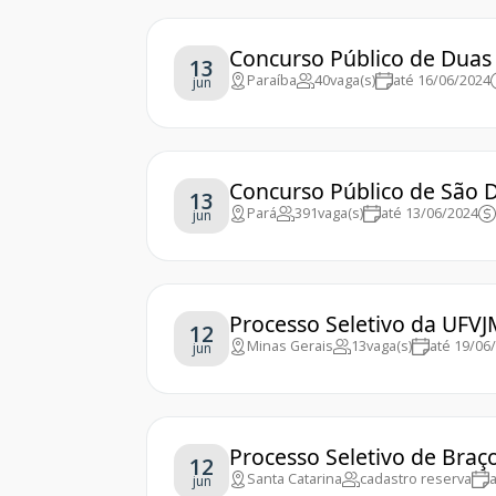
Concurso Público de Duas 
13
Paraíba
40
vaga(s)
até 16/06/2024
jun
Concurso Público de São 
13
Pará
391
vaga(s)
até 13/06/2024
jun
Processo Seletivo da UFVJ
12
Minas Gerais
13
vaga(s)
até 19/06
jun
Processo Seletivo de Braç
12
Santa Catarina
cadastro reserva
jun