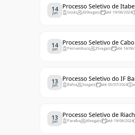
Processo Seletivo de Itabe
14
Goiás
430
vaga(s)
até 19/06/2024
jun
Processo Seletivo de Cabo
14
Pernambuco
35
vaga(s)
até 14/06
jun
Processo Seletivo do IF Ba
13
Bahia
3
vaga(s)
até 05/07/2024
a
jun
Processo Seletivo de Riac
13
Paraíba
60
vaga(s)
até 19/06/2024
jun