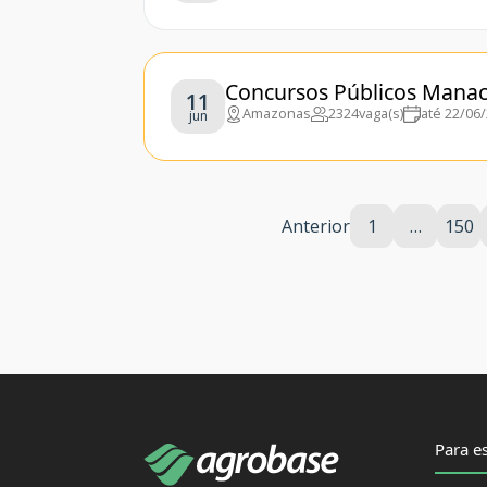
Concursos Públicos Manac
11
Amazonas
2324
vaga(s)
até 22/06
jun
Anterior
1
…
150
Para es