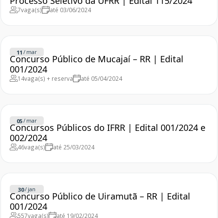
Processo Seletivo da UFRR | Edital 115/2024
7
vaga(s)
até 03/06/2024
/
mar
11
Concurso Público de Mucajaí – RR | Edital
001/2024
14
vaga(s) + reserva
até 05/04/2024
/
mar
05
Concursos Públicos do IFRR | Edital 001/2024 e
002/2024
46
vaga(s)
até 25/03/2024
/
jan
30
Concurso Público de Uiramutã – RR | Edital
001/2024
557
vaga(s)
até 19/02/2024