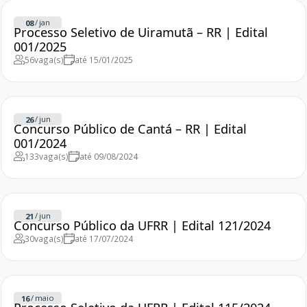
/
jan
08
Processo Seletivo de Uiramutã – RR | Edital
001/2025
56
vaga(s)
até 15/01/2025
/
jun
26
Concurso Público de Cantá – RR | Edital
001/2024
133
vaga(s)
até 09/08/2024
/
jun
21
Concurso Público da UFRR | Edital 121/2024
30
vaga(s)
até 17/07/2024
/
maio
16