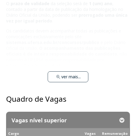
O
prazo de validade
da seleção será de
1 (um) ano
,
contado a partir da data de publicação da homologação no
Diário Oficial da União, podendo ser
prorrogado uma única
vez por igual período
.
Os candidatos devem acompanhar todas as publicações e
convocações exclusivamente pelo site
sistemas.ufersa.edu.br/concursos/publico
e pelo Diário
Oficial da União.
O acompanhamento das publicações
oficiais é de inteira responsabilidade do candidato
, não
cabendo à UFERSA qualquer responsabilidade por
informações não consultadas.
ver mais...
Quadro de Vagas
Vagas nível superior
Cargo
Vagas
Remuneração