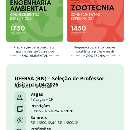
Preparação para concursos:
Preparação para concursos:
apostila para profissionais de
apostila para profissionais de
ENG. AMBIENTAL
ZOOTECNIA
UFERSA (RN) – Seleção de Professor
Visitante 04/2026
Publicado em: 09/02/2026
Vagas
18 vagas + CR
Inscrições
10/02/2026
a
25/02/2026
Salários
R$ 11800.12
até R$ 11800.12
Profissões