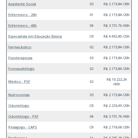
Assistente Social
03
R$ 2.173,84 /30h
Enfermeiro - 20h
01
R$ 2.173,84 /20h
Enfermeiro - 40h
04
R$ 3.731,76 /40h
Especialista em Educação Básica
CR
R$ 4.492,80 /25h
Farmacêutico
02
R$ 2.173,84 /20h
Fisioterapeuta
03
R$ 2.173,84 /20h
Fonoaudiólogo
02
R$ 2.173,84 /20h
R$ 10.222,24
Médico - PSF
02
/40h
Nutricionista
03
R$ 2.173,84 /20h
Odontólogo
CR
R$ 2.233,49 /20h
Odontólogo - PSF
04
R$ 3.731,76 /40h
Pedagogo - CAPS
CR
R$ 2.718,68 /20h
Professor I
11
R$ 3.735,28 /27h