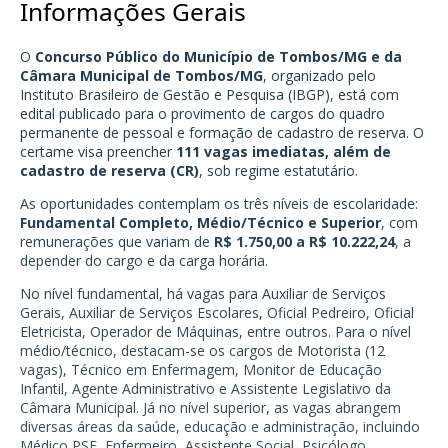
Informações Gerais
O
Concurso Público do Município de Tombos/MG e da
Câmara Municipal de Tombos/MG
, organizado pelo
Instituto Brasileiro de Gestão e Pesquisa (IBGP), está com
edital publicado para o provimento de cargos do quadro
permanente de pessoal e formação de cadastro de reserva. O
certame visa preencher
111 vagas imediatas, além de
cadastro de reserva (CR)
, sob regime estatutário.
As oportunidades contemplam os três níveis de escolaridade:
Fundamental Completo, Médio/Técnico e Superior
, com
remunerações que variam de
R$ 1.750,00 a R$ 10.222,24
, a
depender do cargo e da carga horária.
No nível fundamental, há vagas para Auxiliar de Serviços
Gerais, Auxiliar de Serviços Escolares, Oficial Pedreiro, Oficial
Eletricista, Operador de Máquinas, entre outros. Para o nível
médio/técnico, destacam-se os cargos de Motorista (12
vagas), Técnico em Enfermagem, Monitor de Educação
Infantil, Agente Administrativo e Assistente Legislativo da
Câmara Municipal. Já no nível superior, as vagas abrangem
diversas áreas da saúde, educação e administração, incluindo
Médico PSF, Enfermeiro, Assistente Social, Psicólogo,