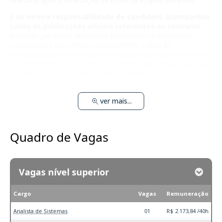
realizada após a finalização de todas as etapas restantes.
É de inteira responsabilidade do candidato acompanhar
todas as publicações oficiais referentes ao concurso
,
incluindo gabaritos, resultados preliminares e definitivos,
convocações para etapas subsequentes e atos de
homologação. Recomenda-se o acesso frequente ao site do
IBGP e aos canais oficiais do Município e da Câmara Municipal
de Tombos/MG para não perder nenhum prazo ou
comunicação importante.
ver mais...
Quadro de Vagas
Vagas nível superior
Cargo
Vagas
Remuneração
Analista de Sistemas
01
R$ 2.173,84 /40h