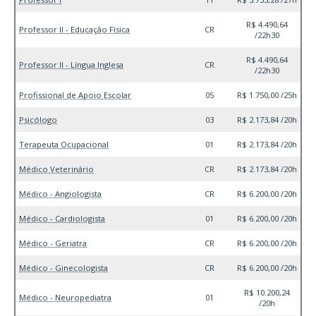
R$ 4.490,64
Professor II - Educação Física
CR
/22h30
R$ 4.490,64
Professor II - Língua Inglesa
CR
/22h30
Profissional de Apoio Escolar
05
R$ 1.750,00 /25h
Psicólogo
03
R$ 2.173,84 /20h
Terapeuta Ocupacional
01
R$ 2.173,84 /20h
Médico Veterinário
CR
R$ 2.173,84 /20h
Médico - Angiologista
CR
R$ 6.200,00 /20h
Médico - Cardiologista
01
R$ 6.200,00 /20h
Médico - Geriatra
CR
R$ 6.200,00 /20h
Médico - Ginecologista
CR
R$ 6.200,00 /20h
R$ 10.200,24
Médico - Neuropediatra
01
/20h