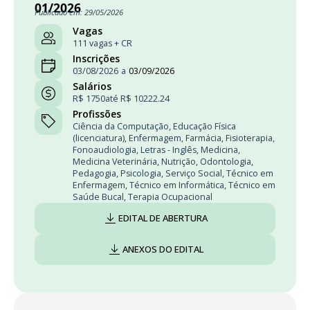
01/2026
Publicado em: 29/05/2026
Vagas
111 vagas + CR
Inscrições
03/08/2026
a
03/09/2026
Salários
R$ 1750
até R$ 10222.24
Profissões
Ciência da Computação
,
Educação Física
(licenciatura)
,
Enfermagem
,
Farmácia
,
Fisioterapia
,
Fonoaudiologia
,
Letras - Inglês
,
Medicina
,
Medicina Veterinária
,
Nutrição
,
Odontologia
,
Pedagogia
,
Psicologia
,
Serviço Social
,
Técnico em
Enfermagem
,
Técnico em Informática
,
Técnico em
Saúde Bucal
,
Terapia Ocupacional
EDITAL DE ABERTURA
ANEXOS DO EDITAL