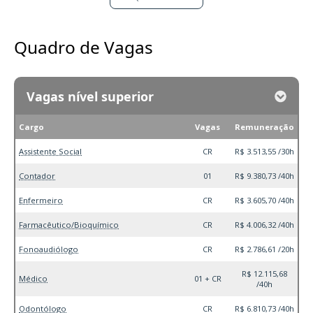
Quadro de Vagas
Vagas nível superior
Cargo
Vagas
Remuneração
Assistente Social
CR
R$ 3.513,55 /30h
Contador
01
R$ 9.380,73 /40h
Enfermeiro
CR
R$ 3.605,70 /40h
Farmacêutico/Bioquímico
CR
R$ 4.006,32 /40h
Fonoaudiólogo
CR
R$ 2.786,61 /20h
R$ 12.115,68
Médico
01 + CR
/40h
Odontólogo
CR
R$ 6.810,73 /40h