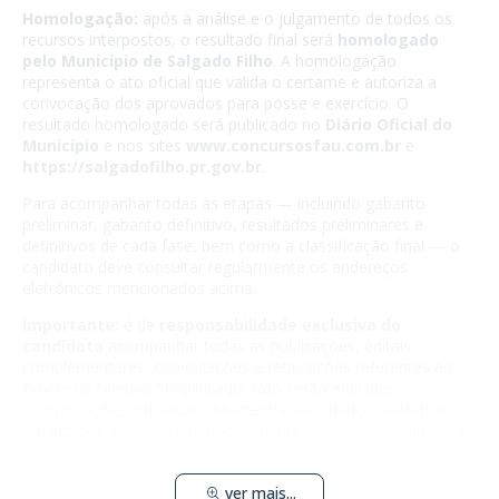
Homologação:
após a análise e o julgamento de todos os
recursos interpostos, o resultado final será
homologado
pelo Município de Salgado Filho
. A homologação
representa o ato oficial que valida o certame e autoriza a
convocação dos aprovados para posse e exercício. O
resultado homologado será publicado no
Diário Oficial do
Município
e nos sites
www.concursosfau.com.br
e
https://salgadofilho.pr.gov.br
.
Para acompanhar todas as etapas — incluindo gabarito
preliminar, gabarito definitivo, resultados preliminares e
definitivos de cada fase, bem como a classificação final — o
candidato deve consultar regularmente os endereços
eletrônicos mencionados acima.
Importante:
é de
responsabilidade exclusiva do
candidato
acompanhar todas as publicações, editais
complementares, convocações e retificações referentes ao
Processo Seletivo Simplificado. Não serão enviadas
comunicações individuais. Mantenha seus dados cadastrais
atualizados e consulte periodicamente os canais oficiais para
não perder nenhum prazo.
ver mais...