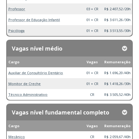
Professor
03 + CR
R$ 2.407,52 /20h
Professor de Educação Infantil
01 + CR
R$ 3.611,26 /30h
Psicóloga
01 + CR
R$ 3.513,55 /30h
Vagas nível médio
Cargo
Vagas
Remuneração
Auxiliar de Consultório Dentário
01 + CR
R$ 1.696,20 /40h
Monitor de Creche
01 + CR
R$ 1.418,26 /30h
Técnico Administrativo
CR
R$ 3.505,52 /40h
Vagas nível fundamental completo
Cargo
Vagas
Remuneração
Mecânico
CR
R$ 2.059,67 /40h