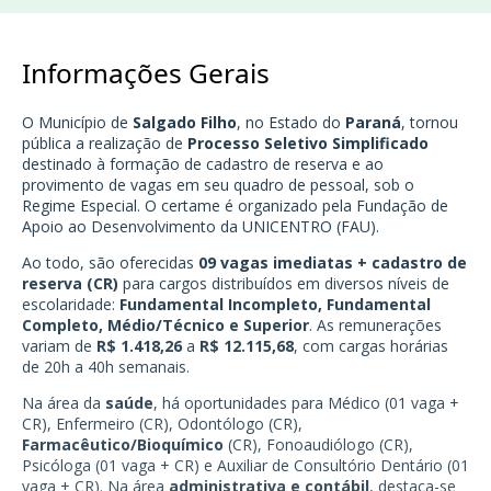
Informações Gerais
O Município de
Salgado Filho
, no Estado do
Paraná
, tornou
pública a realização de
Processo Seletivo Simplificado
destinado à formação de cadastro de reserva e ao
provimento de vagas em seu quadro de pessoal, sob o
Regime Especial. O certame é organizado pela Fundação de
Apoio ao Desenvolvimento da UNICENTRO (FAU).
Ao todo, são oferecidas
09 vagas imediatas + cadastro de
reserva (CR)
para cargos distribuídos em diversos níveis de
escolaridade:
Fundamental Incompleto, Fundamental
Completo, Médio/Técnico e Superior
. As remunerações
variam de
R$ 1.418,26
a
R$ 12.115,68
, com cargas horárias
de 20h a 40h semanais.
Na área da
saúde
, há oportunidades para Médico (01 vaga +
CR), Enfermeiro (CR), Odontólogo (CR),
Farmacêutico/Bioquímico
(CR), Fonoaudiólogo (CR),
Psicóloga (01 vaga + CR) e Auxiliar de Consultório Dentário (01
vaga + CR). Na área
administrativa e contábil
, destaca-se