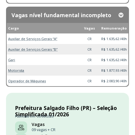
Vagas nível fundamental incompleto
Cargo
Vagas
Remuneração
Auxiliar de Serviços Gerais “A”
CR
R$ 1.635,62 /40h
Auxiliar de Serviços Gerais “B”
CR
R$ 1.635,62 /40h
Gari
CR
R$ 1.635,62 /40h
Motorista
CR
R$ 1.877,93 /40h
Operador de Máquinas
CR
R$ 2.083,90 /40h
Prefeitura Salgado Filho (PR) – Seleção
Simplificada 01/2026
Publicado em: 03/06/2026
Vagas
09 vagas + CR