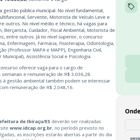
gestão pública municipal. No nível fundamental,
ltifuncional, Servente, Motorista de Veículo Leve e
 outros. No nível médio e técnico, há vagas para
, Berçarista, Cuidador, Fiscal Ambiental, Motorista de
, entre outros. Já no nível superior, o concurso
a, Enfermagem, Farmácia, Fisioterapia, Odontologia,
ção (Professor MAPA e MAPP), Engenharia Civil,
 Municipal), Assistência Social e Psicologia.
 concurso oferece vaga para o cargo de
as semanais e remuneração de R$ 3.036,28.
s à gestão ambiental também podem se interessar
, com remuneração de R$ 2.048,16.
Onde
efeitura de Ibiraçu/ES
deverão ser realizadas
 site
www.idcap.org.br
, no período previsto no
gadas, as inscrições estarão abertas a partir do dia
pesq