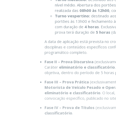
nível médio. Abertura dos portõe
realizada das
08h00 às 12h00
, c
Turno vespertino:
destinado aos 
portões às 13h00 e fechamento às
com duração de
4 horas
. Exclusi
prova terá duração de
5 horas
(d
A data de aplicação está prevista no cro
disciplinas e conteúdos específicos con
programático completo.
Fase II – Prova Discursiva
(exclusivam
Caráter
eliminatório e classificatório
objetiva, dentro do período de 5 horas 
Fase III – Prova Prática
(exclusivamen
Motorista de Veículo Pesado e Ope
eliminatório e classificatório
. O loca
convocação específico, publicado no sit
Fase IV – Prova de Títulos
(exclusivam
classificatório
.