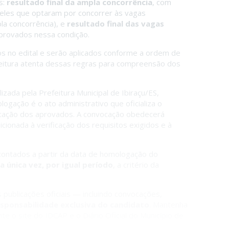
s:
resultado final da ampla concorrência
, com
ueles que optaram por concorrer às vagas
la concorrência), e
resultado final das vagas
aprovados nessa condição.
s no edital e serão aplicados conforme a ordem de
 leitura atenta dessas regras para compreensão dos
izada pela Prefeitura Municipal de Ibiraçu/ES,
logação é o ato administrativo que oficializa o
cação dos aprovados. A convocação obedecerá
cionada à verificação dos requisitos exigidos e à
 contados a partir da data de homologação do
 única vez, por igual período
, a critério da
ublicações oficiais — incluindo convocações,
sponsabilidade exclusiva do candidato
. Mantenha
e o site do IDCAP e o Diário Oficial do Município de