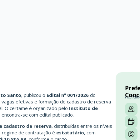
Prefe
Conc
rito Santo
, publicou o
Edital nº 001/2026
do
Publicad
 vagas efetivas e formação de cadastro de reserva
al. O certame é organizado pelo
Instituto de
 encontra-se com edital publicado.
e cadastro de reserva
, distribuídas entre os níveis
O regime de contratação é
estatutário
, com
R$ 10.805,88
, conforme o cargo.