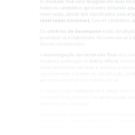
O resultado final será divulgado em duas lista
todos os candidatos aprovados (incluindo aq
reservadas, desde que classificados pela amp
reservadas (cotistas)
, com os candidatos 
Os
critérios de desempate
estão detalhado
prioridade ali estabelecida. Recomenda-se a
fatores considerados.
A
homologação do resultado final
será real
mediante publicação no
Diário Oficial
. A homo
encerramento do certame e autoriza a convo
rigorosamente à ordem de classificação, condi
aprovação em inspeção médica oficial.
O concurso terá
validade de 2 (dois) anos
,
resultado final, podendo ser
prorrogado uma
administração municipal.
Importante:
o acompanhamento de todas as p
retificações e demais comunicados — é de
re
seus dados atualizados e consulte regularment
Ibiraçu/ES.