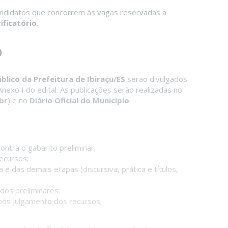
ndidatos que concorrem às vagas reservadas a
ificatório
.
o
blico da Prefeitura de Ibiraçu/ES
serão divulgados
Anexo I do edital. As publicações serão realizadas no
br
) e no
Diário Oficial do Município
.
;
ontra o gabarito preliminar;
ecursos;
 e das demais etapas (discursiva, prática e títulos,
dos preliminares;
pós julgamento dos recursos;