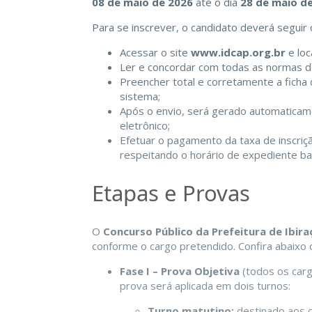
08 de maio de 2026
até o dia
28 de maio de
Para se inscrever, o candidato deverá seguir
Acessar o site
www.idcap.org.br
e loc
Ler e concordar com todas as normas do
Preencher total e corretamente a ficha 
sistema;
Após o envio, será gerado automatica
eletrônico;
Efetuar o pagamento da taxa de inscriçã
respeitando o horário de expediente ba
Etapas e Provas
O
Concurso Público da Prefeitura de Ibira
conforme o cargo pretendido. Confira abaixo 
Fase I – Prova Objetiva
(todos os car
prova será aplicada em dois turnos:
Turno matutino:
destinado aos c