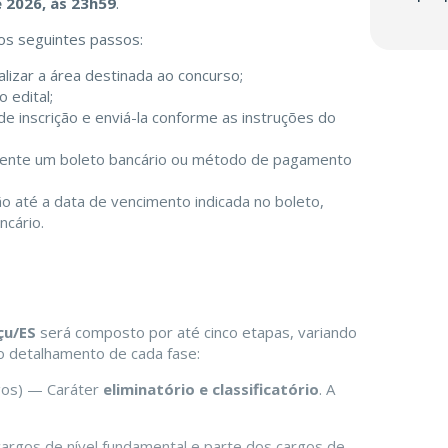
 2026, às 23h59
.
 os seguintes passos:
alizar a área destinada ao concurso;
 edital;
de inscrição e enviá-la conforme as instruções do
mente um boleto bancário ou método de pagamento
o até a data de vencimento indicada no boleto,
ncário.
çu/ES
será composto por até cinco etapas, variando
o detalhamento de cada fase:
gos) — Caráter
eliminatório e classificatório
. A
argos de nível fundamental e parte dos cargos de