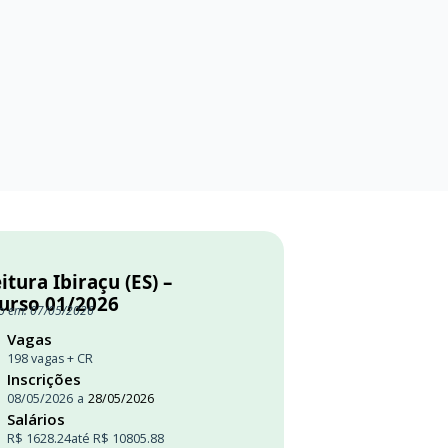
itura Ibiraçu (ES) –
urso 01/2026
o em: 07/05/2026
Vagas
198 vagas + CR
Inscrições
08/05/2026
a
28/05/2026
Salários
R$ 1628.24
até R$ 10805.88