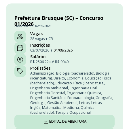
Prefeitura Brusque (SC) – Concurso
01/2026
Publicado em: 02/07/2026
Vagas
28 vagas + CR
Inscrições
03/07/2026
a
04/08/2026
Salários
R$ 2506.22
até R$ 9040
Profissões
Administração
,
Biologia (bacharelado)
,
Biologia
(licenciatura)
,
Direito
,
Economia
,
Educação Física
(bacharelado)
,
Educação Física (licenciatura)
,
Engenharia Ambiental
,
Engenharia Civil
,
Engenharia Florestal
,
Engenharia Química
,
Engenharia Sanitária
,
Fonoaudiologia
,
Geografia
,
Geologia
,
Gestão Ambiental
,
Letras
,
Letras -
Inglês
,
Matemática
,
Medicina
,
Química
(bacharelado)
,
Terapia Ocupacional
EDITAL DE ABERTURA