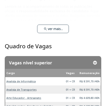
Lembre-se: o acompanhamento de todas as publicações
oficiais é
responsabilidade exclusiva do candidato
. Fique
atento aos prazos de recursos e às datas divulgadas para não
perder nenhuma etapa importante do certame.
ver mais...
Quadro de Vagas
Vagas nível superior
Cargo
Vagas
Remuneração
Analista de Informática
01 + CR
R$ 8.591,70 /40h
Analista de Transportes
01 + CR
R$ 8.591,70 /40h
Arte Educador - Artesanato
01 + CR
R$ 4.609,80 /40h