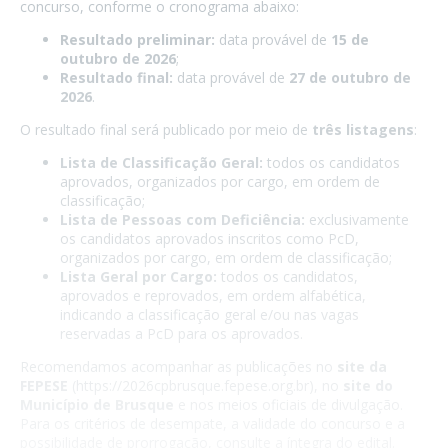
concurso, conforme o cronograma abaixo:
Resultado preliminar:
data provável de
15 de
outubro de 2026
;
Resultado final:
data provável de
27 de outubro de
2026
.
O resultado final será publicado por meio de
três listagens
:
Lista de Classificação Geral:
todos os candidatos
aprovados, organizados por cargo, em ordem de
classificação;
Lista de Pessoas com Deficiência:
exclusivamente
os candidatos aprovados inscritos como PcD,
organizados por cargo, em ordem de classificação;
Lista Geral por Cargo:
todos os candidatos,
aprovados e reprovados, em ordem alfabética,
indicando a classificação geral e/ou nas vagas
reservadas a PcD para os aprovados.
Recomendamos acompanhar as publicações no
site da
FEPESE
(https://2026cpbrusque.fepese.org.br), no
site do
Município de Brusque
e nos meios oficiais de divulgação.
Para os critérios de desempate, a validade do concurso e a
possibilidade de prorrogação, consulte a íntegra do edital.