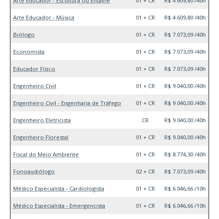
Arte Educador - Escultura ou Entalhe
01 + CR
R$ 4.609,80 /40h
Arte Educador - Música
01 + CR
R$ 4.609,80 /40h
Biólogo
01 + CR
R$ 7.073,09 /40h
Economista
01 + CR
R$ 7.073,09 /40h
Educador Físico
01 + CR
R$ 7.073,09 /40h
Engenheiro Civil
01 + CR
R$ 9.040,00 /40h
Engenheiro Civil - Engenharia de Tráfego
01 + CR
R$ 9.040,00 /40h
Engenheiro Eletricista
CR
R$ 9.040,00 /40h
Engenheiro Florestal
01 + CR
R$ 9.040,00 /40h
Fiscal do Meio Ambiente
01 + CR
R$ 8.774,30 /40h
Fonoaudiólogo
02 + CR
R$ 7.073,09 /40h
Médico Especialista - Cardiologista
01 + CR
R$ 6.046,66 /10h
Médico Especialista - Emergencista
01 + CR
R$ 6.046,66 /10h