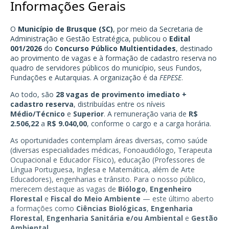
Informações Gerais
O
Município de Brusque (SC)
, por meio da Secretaria de
Administração e Gestão Estratégica, publicou o
Edital
001/2026
do
Concurso Público Multientidades
, destinado
ao provimento de vagas e à formação de cadastro reserva no
quadro de servidores públicos do município, seus Fundos,
Fundações e Autarquias. A organização é da
FEPESE
.
Ao todo, são
28 vagas de provimento imediato +
cadastro reserva
, distribuídas entre os níveis
Médio/Técnico
e
Superior
. A remuneração varia de
R$
2.506,22
a
R$ 9.040,00
, conforme o cargo e a carga horária.
As oportunidades contemplam áreas diversas, como saúde
(diversas especialidades médicas, Fonoaudiólogo, Terapeuta
Ocupacional e Educador Físico), educação (Professores de
Língua Portuguesa, Inglesa e Matemática, além de Arte
Educadores), engenharias e trânsito. Para o nosso público,
merecem destaque as vagas de
Biólogo
,
Engenheiro
Florestal
e
Fiscal do Meio Ambiente
— este último aberto
a formações como
Ciências Biológicas
,
Engenharia
Florestal
,
Engenharia Sanitária e/ou Ambiental
e
Gestão
Ambiental
.