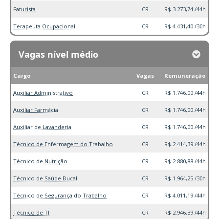
Faturista
CR
R$ 3.273,74 /44h
Terapeuta Ocupacional
CR
R$ 4.431,40 /30h
Vagas nível médio
Cargo
Vagas
Remuneração
Auxiliar Administrativo
CR
R$ 1.746,00 /44h
Auxiliar Farmácia
CR
R$ 1.746,00 /44h
Auxiliar de Lavanderia
CR
R$ 1.746,00 /44h
Técnico de Enfermagem do Trabalho
CR
R$ 2.414,39 /44h
Técnico de Nutrição
CR
R$ 2.880,88 /44h
Técnico de Saúde Bucal
CR
R$ 1.964,25 /30h
Técnico de Segurança do Trabalho
CR
R$ 4.011,19 /44h
Técnico de TI
CR
R$ 2.946,39 /44h