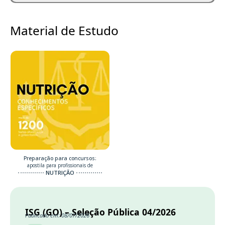
Material de Estudo
Preparação para concursos:
apostila para profissionais de
NUTRIÇÃO
ISG (GO) – Seleção Pública 04/2026
Publicado em: 08/07/2026