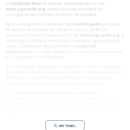
O
resultado final
da seleção será publicado no site
www.isgsaude.org
, dentro do prazo estimado no
cronograma apresentado no Anexo VII do edital.
Após a divulgação, o resultado será
homologado
pela área
de Gestão de Pessoas em conjunto com as gerências
envolvidas e também publicado no site
www.isgsaude.org
. A
publicação conterá os nomes dos candidatos aprovados por
cargo, obedecendo rigorosamente à
ordem de
classificação
, em listas distintas para a
ampla concorrência
e
para as
pessoas com deficiência
.
A homologação representa a validação oficial dos resultados
do certame, a partir da qual os candidatos aprovados passam
a integrar o cadastro reserva, podendo ser convocados
conforme a necessidade e o interesse da instituição.
É de
responsabilidade exclusiva do candidato
acompanhar todas as publicações e comunicados oficiais
divulgados no site www.isgsaude.org, mantendo-se atento
aos prazos e às convocações ao longo de todo o processo
seletivo.
ver mais...