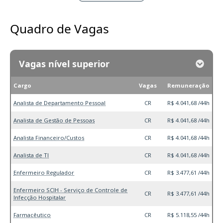
Quadro de Vagas
Vagas nível superior
Cargo
Vagas
Remuneração
Analista de Departamento Pessoal
CR
R$ 4.041,68 /44h
Analista de Gestão de Pessoas
CR
R$ 4.041,68 /44h
Analista Financeiro/Custos
CR
R$ 4.041,68 /44h
Analista de TI
CR
R$ 4.041,68 /44h
Enfermeiro Regulador
CR
R$ 3.477,61 /44h
Enfermeiro SCIH - Serviço de Controle de
CR
R$ 3.477,61 /44h
Infecção Hospitalar
Farmacêutico
CR
R$ 5.118,55 /44h