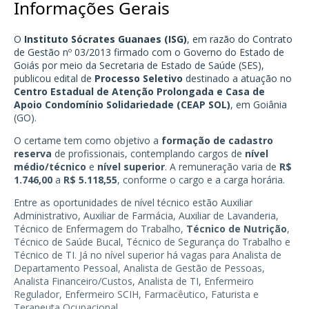
Informações Gerais
O
Instituto Sócrates Guanaes (ISG)
, em razão do Contrato
de Gestão nº 03/2013 firmado com o Governo do Estado de
Goiás por meio da Secretaria de Estado de Saúde (SES),
publicou edital de
Processo Seletivo
destinado a atuação no
Centro Estadual de Atenção Prolongada e Casa de
Apoio Condomínio Solidariedade (CEAP SOL)
, em Goiânia
(GO).
O certame tem como objetivo a
formação de cadastro
reserva
de profissionais, contemplando cargos de
nível
médio/técnico
e
nível superior
. A remuneração varia de
R$
1.746,00
a
R$ 5.118,55
, conforme o cargo e a carga horária.
Entre as oportunidades de nível técnico estão Auxiliar
Administrativo, Auxiliar de Farmácia, Auxiliar de Lavanderia,
Técnico de Enfermagem do Trabalho,
Técnico de Nutrição
,
Técnico de Saúde Bucal, Técnico de Segurança do Trabalho e
Técnico de TI. Já no nível superior há vagas para Analista de
Departamento Pessoal, Analista de Gestão de Pessoas,
Analista Financeiro/Custos, Analista de TI, Enfermeiro
Regulador, Enfermeiro SCIH, Farmacêutico, Faturista e
Terapeuta Ocupacional.