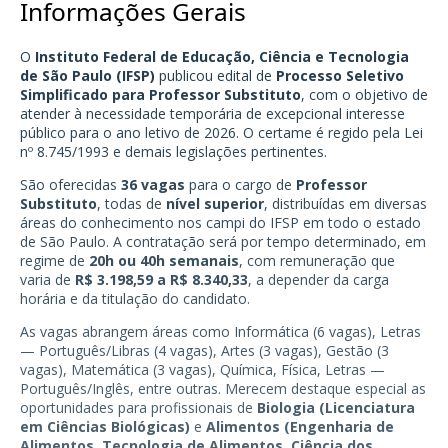
Informações Gerais
O
Instituto Federal de Educação, Ciência e Tecnologia
de São Paulo (IFSP)
publicou edital de
Processo Seletivo
Simplificado para Professor Substituto
, com o objetivo de
atender à necessidade temporária de excepcional interesse
público para o ano letivo de 2026. O certame é regido pela Lei
nº 8.745/1993 e demais legislações pertinentes.
São oferecidas
36 vagas
para o cargo de
Professor
Substituto
, todas de
nível superior
, distribuídas em diversas
áreas do conhecimento nos campi do IFSP em todo o estado
de São Paulo. A contratação será por tempo determinado, em
regime de
20h ou 40h semanais
, com remuneração que
varia de
R$ 3.198,59 a R$ 8.340,33
, a depender da carga
horária e da titulação do candidato.
As vagas abrangem áreas como Informática (6 vagas), Letras
— Português/Libras (4 vagas), Artes (3 vagas), Gestão (3
vagas), Matemática (3 vagas), Química, Física, Letras —
Português/Inglês, entre outras. Merecem destaque especial as
oportunidades para profissionais de
Biologia (Licenciatura
em Ciências Biológicas)
e
Alimentos (Engenharia de
Alimentos, Tecnologia de Alimentos, Ciência dos