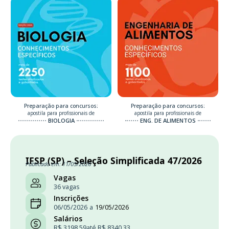
Preparação para concursos:
Preparação para concursos:
apostila para profissionais de
apostila para profissionais de
BIOLOGIA
ENG. DE ALIMENTOS
IFSP (SP) – Seleção Simplificada 47/2026
Publicado em: 11/05/2026
Vagas
36 vagas
Inscrições
06/05/2026
a
19/05/2026
Salários
R$ 3198.59
até R$ 8340.33