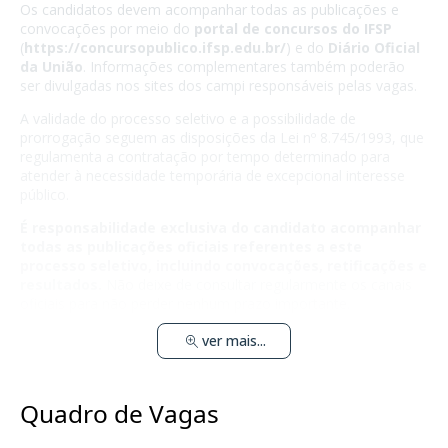
Os candidatos devem acompanhar todas as publicações e
convocações por meio do
portal de concursos do IFSP
(
https://concursopublico.ifsp.edu.br/
) e do
Diário Oficial
da União
. Informações complementares também poderão
ser divulgadas nos sites dos campi responsáveis pelas vagas.
A validade do processo seletivo e a possibilidade de
prorrogação seguem as disposições da Lei nº 8.745/1993, que
regulamenta a contratação por tempo determinado para
atender à necessidade temporária de excepcional interesse
público.
É responsabilidade exclusiva do candidato acompanhar
todas as publicações oficiais referentes a este
processo seletivo, incluindo convocações, retificações e
resultados.
Não deixe de consultar regularmente os canais
oficiais para não perder nenhum prazo importante.
ver mais...
Quadro de Vagas