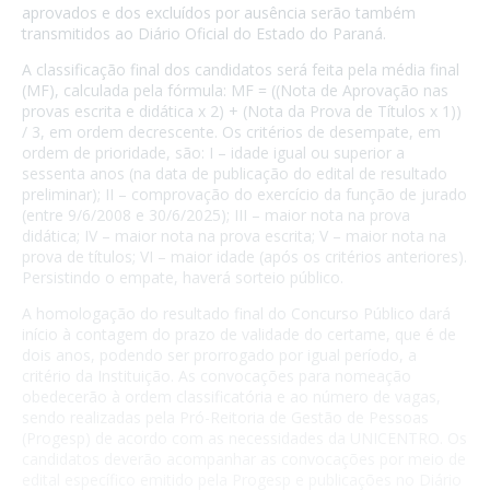
aprovados e dos excluídos por ausência serão também
transmitidos ao Diário Oficial do Estado do Paraná.
A classificação final dos candidatos será feita pela média final
(MF), calculada pela fórmula: MF = ((Nota de Aprovação nas
provas escrita e didática x 2) + (Nota da Prova de Títulos x 1))
/ 3, em ordem decrescente. Os critérios de desempate, em
ordem de prioridade, são: I – idade igual ou superior a
sessenta anos (na data de publicação do edital de resultado
preliminar); II – comprovação do exercício da função de jurado
(entre 9/6/2008 e 30/6/2025); III – maior nota na prova
didática; IV – maior nota na prova escrita; V – maior nota na
prova de títulos; VI – maior idade (após os critérios anteriores).
Persistindo o empate, haverá sorteio público.
A homologação do resultado final do Concurso Público dará
início à contagem do prazo de validade do certame, que é de
dois anos, podendo ser prorrogado por igual período, a
critério da Instituição. As convocações para nomeação
obedecerão à ordem classificatória e ao número de vagas,
sendo realizadas pela Pró-Reitoria de Gestão de Pessoas
(Progesp) de acordo com as necessidades da UNICENTRO. Os
candidatos deverão acompanhar as convocações por meio de
edital específico emitido pela Progesp e publicações no Diário