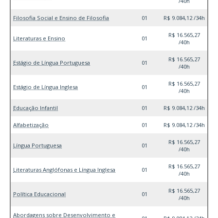
/40h
Filosofia Social e Ensino de Filosofia
01
R$ 9.084,12 /34h
R$ 16.565,27
Literaturas e Ensino
01
/40h
R$ 16.565,27
Estágio de Língua Portuguesa
01
/40h
R$ 16.565,27
Estágio de Língua Inglesa
01
/40h
Educação Infantil
01
R$ 9.084,12 /34h
Alfabetização
01
R$ 9.084,12 /34h
R$ 16.565,27
Língua Portuguesa
01
/40h
R$ 16.565,27
Literaturas Anglófonas e Língua Inglesa
01
/40h
R$ 16.565,27
Política Educacional
01
/40h
Abordagens sobre Desenvolvimento e