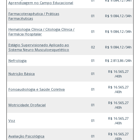
01
R$ 9.084,12 /34h
Aprendizagem no Campo Educacional
Farmacoterapêutica / Práticas
01
R$ 9.084,12 /34h
Farmacêuticas
Hematologia Clínica / Citologia Clínica /
01
R$ 9.084,12 /34h
Farmácia Hospitalar
Estágio Supervisionado Aplicado ao
02
R$ 9.084,12 /34h
Sistema Neuro Musculoesquelético
Nefrologia
01
R$ 2.813,86 /24h
R$ 16.565,27
Nutrição Básica
01
/40h
R$ 16.565,27
Fonoaudiologia e Saúde Coletiva
01
/40h
R$ 16.565,27
Motricidade Orofacial
01
/40h
R$ 16.565,27
Voz
01
/40h
R$ 16.565,27
Avaliação Psicológica
01
/40h