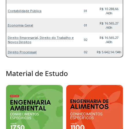
R$ 10.288,66
Contabilidade Pública
01
/40h
R$ 16.565,27
Economia Geral
01
/40h
Direito Empresarial, Direito do Trabalho e
R$ 16.565,27
02
Novos Direitos
/40h
Direito Processual
02
R$ 5.642,14 /34h
Material de Estudo