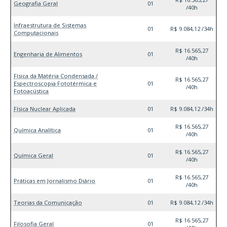
Geografia Geral
01
/40h
Infraestrutura de Sistemas
01
R$ 9.084,12 /34h
Computacionais
R$ 16.565,27
Engenharia de Alimentos
01
/40h
Física da Matéria Condensada /
R$ 16.565,27
Espectroscopia Fototérmica e
01
/40h
Fotoacústica
Física Nuclear Aplicada
01
R$ 9.084,12 /34h
R$ 16.565,27
Química Analítica
01
/40h
R$ 16.565,27
Química Geral
01
/40h
R$ 16.565,27
Práticas em Jornalismo Diário
01
/40h
Teorias da Comunicação
01
R$ 9.084,12 /34h
R$ 16.565,27
Filosofia Geral
01