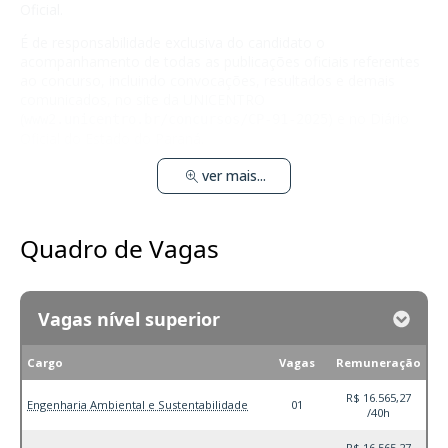
Oficial.
É de responsabilidade exclusiva do candidato o
acompanhamento de todas as publicações oficiais referentes
ao concurso, incluindo convocações, resultados e demais
comunicados, no site da UNICENTRO
(
) e no Diário
www2.unicentro.br/concursos/CP-91-2025
Oficial do Estado do Paraná.
ver mais...
Quadro de Vagas
Vagas nível superior
Cargo
Vagas
Remuneração
R$ 16.565,27
Engenharia Ambiental e Sustentabilidade
01
/40h
R$ 16.565,27