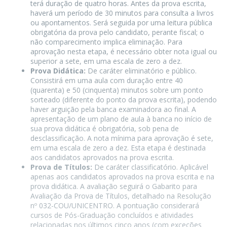
terá duração de quatro horas. Antes da prova escrita,
haverá um período de 30 minutos para consulta a livros
ou apontamentos. Será seguida por uma leitura pública
obrigatória da prova pelo candidato, perante fiscal; o
não comparecimento implica eliminação. Para
aprovação nesta etapa, é necessário obter nota igual ou
superior a sete, em uma escala de zero a dez.
Prova Didática:
De caráter eliminatório e público.
Consistirá em uma aula com duração entre 40
(quarenta) e 50 (cinquenta) minutos sobre um ponto
sorteado (diferente do ponto da prova escrita), podendo
haver arguição pela banca examinadora ao final. A
apresentação de um plano de aula à banca no início de
sua prova didática é obrigatória, sob pena de
desclassificação. A nota mínima para aprovação é sete,
em uma escala de zero a dez. Esta etapa é destinada
aos candidatos aprovados na prova escrita.
Prova de Títulos:
De caráter classificatório. Aplicável
apenas aos candidatos aprovados na prova escrita e na
prova didática. A avaliação seguirá o Gabarito para
Avaliação da Prova de Títulos, detalhado na Resolução
nº 032-COU/UNICENTRO. A pontuação considerará
cursos de Pós-Graduação concluídos e atividades
relacionadas nos últimos cinco anos (com exceções