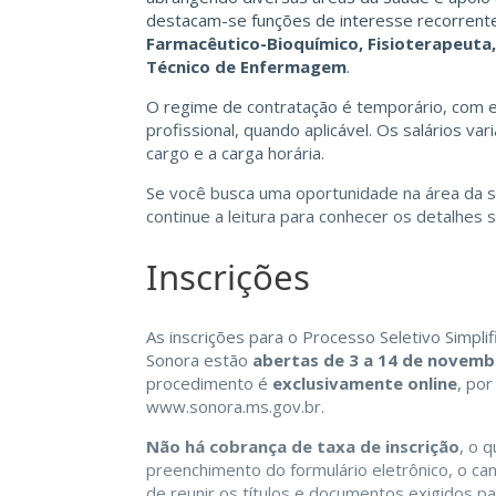
destacam-se funções de interesse recorrent
Farmacêutico-Bioquímico, Fisioterapeuta, 
Técnico de Enfermagem
.
O regime de contratação é temporário, com e
profissional, quando aplicável. Os salários va
cargo e a carga horária.
Se você busca uma oportunidade na área da sa
continue a leitura para conhecer os detalhes 
Inscrições
As inscrições para o Processo Seletivo Simpl
Sonora estão
abertas de 3 a 14 de novemb
procedimento é
exclusivamente online
, por
www.sonora.ms.gov.br
.
Não há cobrança de taxa de inscrição
, o 
preenchimento do formulário eletrônico, o ca
de reunir os títulos e documentos exigidos p