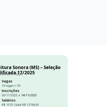
itura Sonora (MS) – Seleção
lificada 17/2025
o em: 05/11/2025
Vagas
19 vagas + CR
Inscrições
03/11/2025
a
14/11/2025
Salários
R$ 1575.13
até R$ 13796.81