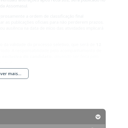
l da Assomasul.
gorosamente a ordem de classificação final
 as publicações oficiais para não perderem prazos.
ausência na data de início das atividades implicará
io da validade do processo seletivo, que será de
12
eríodo. A responsabilidade pelo acompanhamento de
é
exclusiva do candidato
, devendo ser feita pelo
omasul.
ver mais...