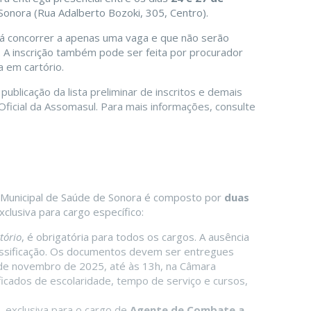
Sonora (Rua Adalberto Bozoki, 305, Centro).
á concorrer a apenas uma vaga e que não serão
. A inscrição também pode ser feita por procurador
a em cartório.
licação da lista preliminar de inscritos e demais
 Oficial da Assomasul. Para mais informações, consulte
a Municipal de Saúde de Sonora é composto por
duas
xclusiva para cargo específico:
atório
, é obrigatória para todos os cargos. A ausência
lassificação. Os documentos devem ser entregues
 de novembro de 2025, até às 13h, na Câmara
ificados de escolaridade, tempo de serviço e cursos,
, exclusiva para o cargo de
Agente de Combate a