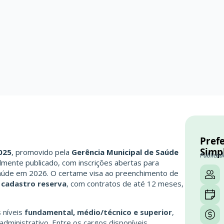
Prefe
Simp
025
, promovido pela
Gerência Municipal de Saúde
Publicad
ialmente publicado, com inscrições abertas para
saúde em 2026. O certame visa ao preenchimento de
 cadastro reserva
, com contratos de até 12 meses,
 níveis
fundamental, médio/técnico e superior
,
dministrativo. Entre os cargos disponíveis,