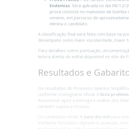
Endemias
. Será aplicada no dia 08/12/
prova consiste no manuseio de bomba c
veneno, em percurso de aproximadamen
elimina o candidato.
A classificação final será feita com base na p
desempate como maior escolaridade, maior t
Para detalhes sobre pontuação, documentação
leitura atenta do edital disponível no site da P
Resultados e Gabarit
Os resultados do Processo Seletivo Simplifi
conforme cronograma oficial. A
lista prelimin
Assomasul. Após a entrega e análise dos títul
também sujeita a recurso.
Os candidatos terão
1 (um) dia útil
para inte
mediante formulário digitado e assinado, en
de Sonora até às 13h. O resultado final, com 