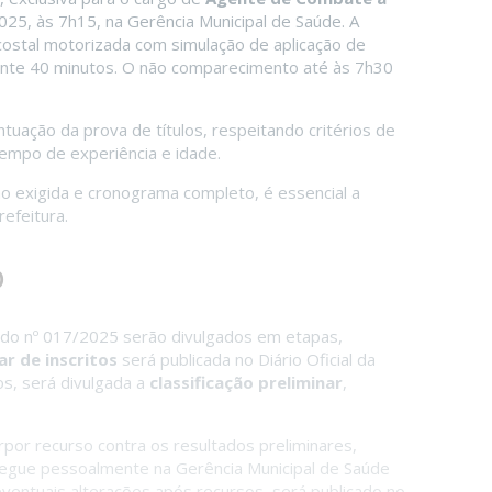
2025, às 7h15, na Gerência Municipal de Saúde. A
ostal motorizada com simulação de aplicação de
te 40 minutos. O não comparecimento até às 7h30
ontuação da prova de títulos, respeitando critérios de
empo de experiência e idade.
 exigida e cronograma completo, é essencial a
refeitura.
o
cado nº 017/2025 serão divulgados em etapas,
ar de inscritos
será publicada no Diário Oficial da
os, será divulgada a
classificação preliminar
,
rpor recurso contra os resultados preliminares,
tregue pessoalmente na Gerência Municipal de Saúde
eventuais alterações após recursos, será publicado no