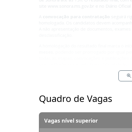
site
www.sonora.ms.gov.br
e no Diário Oficia
A
convocação para contratação
seguirá ri
homologada. Os candidatos devem acompanhar
A não apresentação de documentos, exames ou 
desclassificação.
A homologação do resultado final marca o iníc
meses
, podendo ser prorrogado por igual p
todas as etapas, convocações e publicações 
site da Prefeitura e pelo Diário Oficial da Ass
Quadro de Vagas
Vagas nível superior