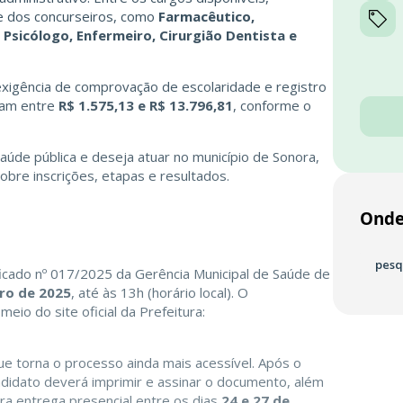
e dos concurseiros, como
Farmacêutico,
Psicólogo, Enfermeiro, Cirurgião Dentista e
xigência de comprovação de escolaridade e registro
riam entre
R$ 1.575,13 e R$ 13.796,81
, conforme o
úde pública e deseja atuar no município de Sonora,
sobre inscrições, etapas e resultados.
Onde
pesq
ificado nº 017/2025 da Gerência Municipal de Saúde de
ro de 2025
, até às 13h (horário local). O
 meio do site oficial da Prefeitura:
que torna o processo ainda mais acessível. Após o
ndidato deverá imprimir e assinar o documento, além
ara entrega presencial entre os dias
24 e 27 de