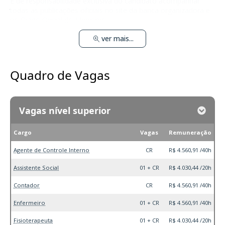
É de responsabilidade exclusiva do candidato acompanhar
todas as publicações oficiais no site da banca organizadora e
no Diário Oficial do Município.
ver mais...
Quadro de Vagas
Vagas nível superior
Cargo
Vagas
Remuneração
Agente de Controle Interno
CR
R$ 4.560,91 /40h
Assistente Social
01 + CR
R$ 4.030,44 /20h
Contador
CR
R$ 4.560,91 /40h
Enfermeiro
01 + CR
R$ 4.560,91 /40h
Fisioterapeuta
01 + CR
R$ 4.030,44 /20h