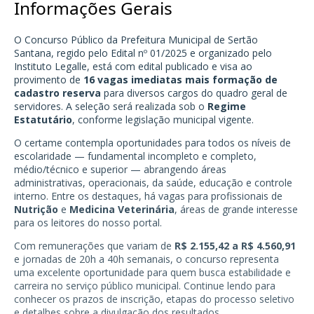
Informações Gerais
O Concurso Público da Prefeitura Municipal de Sertão
Santana, regido pelo Edital nº 01/2025 e organizado pelo
Instituto Legalle, está com edital publicado e visa ao
provimento de
16 vagas imediatas mais formação de
cadastro reserva
para diversos cargos do quadro geral de
servidores. A seleção será realizada sob o
Regime
Estatutário
, conforme legislação municipal vigente.
O certame contempla oportunidades para todos os níveis de
escolaridade — fundamental incompleto e completo,
médio/técnico e superior — abrangendo áreas
administrativas, operacionais, da saúde, educação e controle
interno. Entre os destaques, há vagas para profissionais de
Nutrição
e
Medicina Veterinária
, áreas de grande interesse
para os leitores do nosso portal.
Com remunerações que variam de
R$ 2.155,42 a R$ 4.560,91
e jornadas de 20h a 40h semanais, o concurso representa
uma excelente oportunidade para quem busca estabilidade e
carreira no serviço público municipal. Continue lendo para
conhecer os prazos de inscrição, etapas do processo seletivo
e detalhes sobre a divulgação dos resultados.