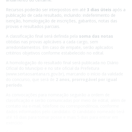
Recursos poderão ser interpostos em até
3 dias úteis
após a
publicação de cada resultado, incluindo: indeferimento de
isenção, homologação de inscrições, gabaritos, notas das
provas e resultados parciais.
A classificação final será definida pela
soma das notas
obtidas nas provas aplicáveis a cada cargo, sem
arredondamentos. Em caso de empate, serão aplicados
critérios objetivos conforme estabelecido no edital.
A homologação do resultado final será publicada no Diário
Oficial do Município e no site oficial da Prefeitura
(
www.sertaosantana.rs.gov.br
), marcando o início da validade
do concurso, que será de
2 anos, prorrogável por igual
período
.
As convocações para nomeação seguirão a ordem de
classificação e serão comunicadas por meio de edital, além de
contato via e-mail, telefone ou correspondência, conforme
dados informados pelo candidato. O candidato nomeado terá
até 10 dias para tomar posse e mais 5 dias para entrar em
exercício.