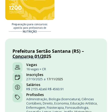
Preparação para concursos:
apostila para profissionais de
NUTRIÇÃO
Prefeitura Sertão Santana (RS) –
Concurso 01/2025
Publicado em: 06/11/2025
Vagas
16 vagas + CR
Inscrições
27/10/2025
a
17/11/2025
Salários
R$ 2155.42
até R$ 4560.91
Profissões
Administração
,
Biologia (licenciatura)
,
Ciências
Contábeis
,
Direito
,
Economia
,
Educação Artística
,
Enfermagem
,
Fisioterapia
,
Fonoaudiologia
,
Geografia
,
Letras
,
Letras - Inglês
,
Matemática
,