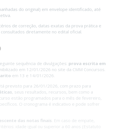
anhadas do original) em envelope identificado, até
etiva.
érios de correção, datas exatas da prova prática e
onsultados diretamente no edital oficial.
o
seguinte sequência de divulgações:
prova escrita em
nibilizado em 12/01/2026 no site da CMM Concursos.
arito
em 13 e 14/01/2026.
stá previsto para 26/01/2026, com prazo para
áticas
, seus resultados, recursos, bem como a
urso estão programados para o mês de fevereiro,
ecíficos. O cronograma é indicativo e pode sofrer
scente das notas finais
. Em caso de empate,
térios: idade igual ou superior a 60 anos (Estatuto