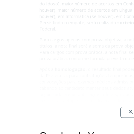
do Idoso), maior número de acertos em Conhe
houver), maior número de acertos em Língua 
houver), em Informática (se houver), em Conh
Persistindo o empate, será realizado
sorteio
Federal.
Para cargos apenas com prova objetiva, a nota
títulos, a nota final será a soma da prova obj
Para cargos com prova prática, a nota final s
prova prática, conforme fórmula prevista no ed
Após a
homologação
, o resultado final pode
da Prefeitura, para contratações temporárias
convocações para exames médicos admissionai
cabendo ao candidato manter seus dados atu
organizadora e as publicações oficiais, inclus
de todas as etapas e comunicados é de respon