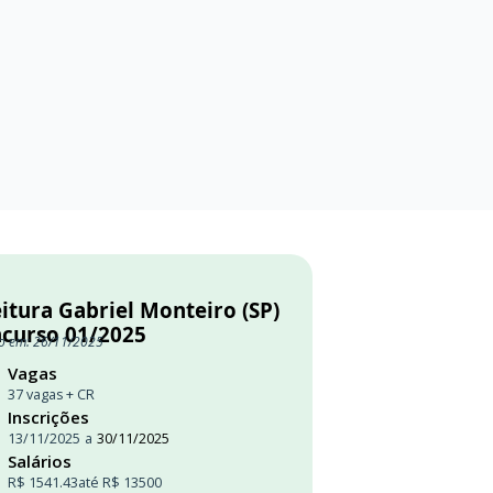
itura Gabriel Monteiro (SP)
ncurso 01/2025
o em: 26/11/2025
Vagas
37 vagas + CR
Inscrições
13/11/2025
a
30/11/2025
Salários
R$ 1541.43
até R$ 13500