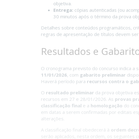
objetiva.
Entrega:
cópias autenticadas (ou acomp
30 minutos após o término da prova obj
Detalhes sobre conteúdos programáticos, crit
regras de apresentação de títulos devem ser c
Resultados e Gabarit
O cronograma previsto do concurso indica a 
11/01/2026
, com
gabarito preliminar
dispo
Haverá período para
recursos contra o gab
O
resultado preliminar
da prova objetiva e
recursos em 27 e 28/01/2026. As
provas pr
classificação final
e a
homologação
do conc
em datas a serem confirmadas por editais esp
alterações.
A classificação final obedecerá à
ordem decre
serão aplicados, nesta ordem, os seguintes cri