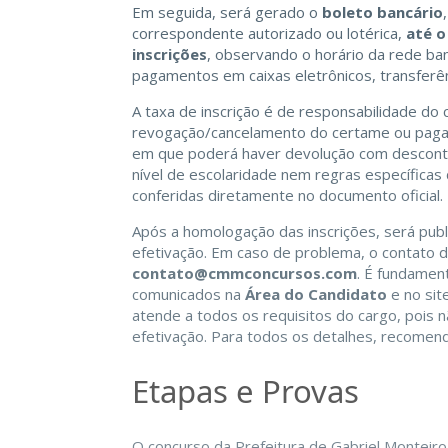
Em seguida, será gerado o
boleto bancário
correspondente autorizado ou lotérica,
até o
inscrições
, observando o horário da rede banc
pagamentos em caixas eletrônicos, transferê
A taxa de inscrição é de responsabilidade do
revogação/cancelamento do certame ou pagam
em que poderá haver devolução com desconto 
nível de escolaridade nem regras específica
conferidas diretamente no documento oficial.
Após a homologação das inscrições, será pub
efetivação. Em caso de problema, o contato d
contato@cmmconcursos.com
. É fundamen
comunicados na
Área do Candidato
e no sit
atende a todos os requisitos do cargo, pois 
efetivação. Para todos os detalhes, recomenda
Etapas e Provas
O concurso da Prefeitura de Gabriel Monteir