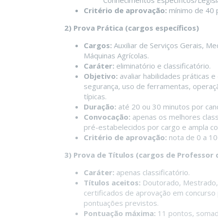
Conhecimentos Específicos/Legisl
Critério de aprovação:
mínimo de 40 p
2) Prova Prática (cargos específicos)
Cargos:
Auxiliar de Serviços Gerais, Me
Máquinas Agrícolas.
Caráter:
eliminatório e classificatório.
Objetivo:
avaliar habilidades práticas e
segurança, uso de ferramentas, operaç
típicas.
Duração:
até 20 ou 30 minutos por can
Convocação:
apenas os melhores classi
pré-estabelecidos por cargo e ampla co
Critério de aprovação:
nota de 0 a 10
3) Prova de Títulos (cargos de Professor
Caráter:
apenas classificatório.
Títulos aceitos:
Doutorado, Mestrado, 
certificados de aprovação em concurso p
pontuações previstos.
Pontuação máxima:
11 pontos, somad