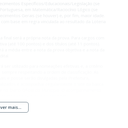
cimentos Específicos/Educacionais/Legislação (se
Portuguesa, em Matemática/Raciocínio Lógico (se
ecimentos Gerais (se houver) e, por fim, maior idade.
com base em regra vinculada ao resultado da Loteria
 final será a própria nota da prova. Para cargos com
etiva (até 100 pontos) e dos títulos (até 11 pontos).
erá a média entre a nota da prova objetiva e a nota da
ital.
rá ser utilizado para nomeações efetivas e, a critério
, sempre respeitando a ordem de classificação. As
s e posse serão divulgadas pela Prefeitura,
alizados e acompanhar regularmente o site da banca
ive no Diário Oficial do Município. O acompanhamento
sabilidade exclusiva do candidato.
ver mais...