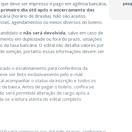
, que deve ser impresso e pago em agência bancária,
pesq
 primeiro dia útil após o encerramento das
ária (horário de Brasília). Não são aceitos
ncias, agendamentos ou meios diversos do boleto.
 candidato e
não será devolvida
, salvo em caso de
ento em duplicidade ou fora do prazo, situações
da taxa bancária. O edital não detalha valores por
s de isenção, portanto essas informações devem ser
licado o escalonamento para conferência da
eve ser feito exclusivamente pelo e-mail
tal acompanhar o status da inscrição e todos os
e da banca. Antes de pagar o boleto, confira se
não será permitida alteração de cargo após a
-se a leitura atenta do edital completo.
o/SP será composto por até três etapas, conforme o