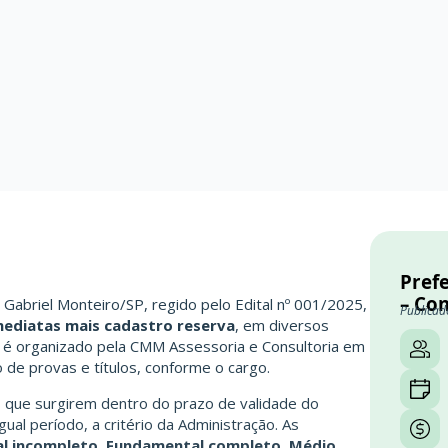
Prefe
– Co
 Gabriel Monteiro/SP, regido pelo Edital nº 001/2025,
Publicad
mediatas mais cadastro reserva
, em diversos
e é organizado pela CMM Assessoria e Consultoria em
 de provas e títulos, conforme o cargo.
s que surgirem dentro do prazo de validade do
ual período, a critério da Administração. As
al incompleto, Fundamental completo, Médio,