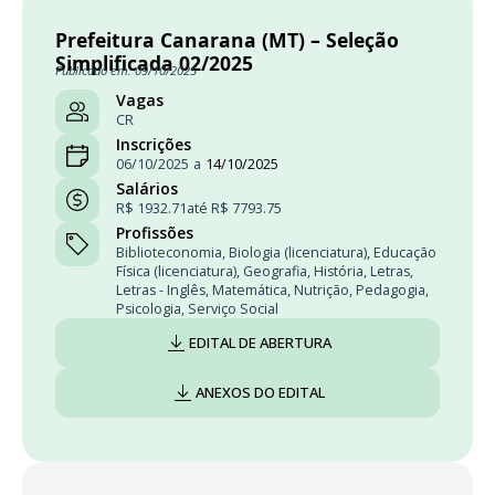
Prefeitura Canarana (MT) – Seleção
Simplificada 02/2025
Publicado em: 09/10/2025
Vagas
CR
Inscrições
06/10/2025
a
14/10/2025
Salários
R$ 1932.71
até R$ 7793.75
Profissões
Biblioteconomia
,
Biologia (licenciatura)
,
Educação
Física (licenciatura)
,
Geografia
,
História
,
Letras
,
Letras - Inglês
,
Matemática
,
Nutrição
,
Pedagogia
,
Psicologia
,
Serviço Social
EDITAL DE ABERTURA
ANEXOS DO EDITAL