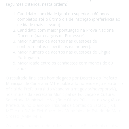
seguintes critérios, nesta ordem:
Candidato com idade igual ou superior a 60 anos
completos até o último dia de inscrição (preferência ao
de idade mais elevada).
Candidato com maior pontuação na Prova Nacional
Docente (para cargos de Professor).
Maior número de acertos nas questões de
conhecimentos específicos (se houver).
Maior número de acertos nas questões de Língua
Portuguesa.
Maior idade entre os candidatos com menos de 60
anos.
O resultado final será homologado por Decreto do Prefeito
Municipal de Canarana-MT e publicado no endereço eletrônico
oficial da Prefeitura (http://canarana.mt.gov.br/novoportal/),
nos murais da Secretaria Municipal de Educação e Cultura,
Secretaria Municipal de Viação e Obras Públicas, no saguão da
Prefeitura, no Diário do Tribunal de Contas do Estado (TCE-
MT) e no Diário Eletrônico dos Municípios do Estado de Mato
Grosso (AMM-MT).
O acompanhamento de todas as publicações oficiais relativas