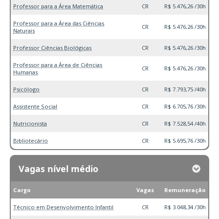
Professor para a Área Matemática
CR
R$ 5.476,26 /30h
Professor para a Área das Ciências
CR
R$ 5.476,26 /30h
Naturais
Professor Ciências Biológicas
CR
R$ 5.476,26 /30h
Professor para a Área de Ciências
CR
R$ 5.476,26 /30h
Humanas
Psicólogo
CR
R$ 7.793,75 /40h
Assistente Social
CR
R$ 6.705,76 /30h
Nutricionista
CR
R$ 7.528,54 /40h
Bibliotecário
CR
R$ 5.695,76 /30h
Vagas nível médio
Cargo
Vagas
Remuneração
Técnico em Desenvolvimento Infantil
CR
R$ 3.048,34 /30h