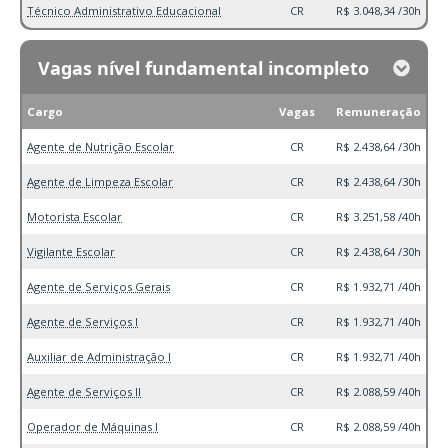
Técnico Administrativo Educacional
CR
R$ 3.048,34 /30h
Vagas nível fundamental incompleto
Cargo
Vagas
Remuneração
Agente de Nutrição Escolar
CR
R$ 2.438,64 /30h
Agente de Limpeza Escolar
CR
R$ 2.438,64 /30h
Motorista Escolar
CR
R$ 3.251,58 /40h
Vigilante Escolar
CR
R$ 2.438,64 /30h
Agente de Serviços Gerais
CR
R$ 1.932,71 /40h
Agente de Serviços I
CR
R$ 1.932,71 /40h
Auxiliar de Administração I
CR
R$ 1.932,71 /40h
Agente de Serviços II
CR
R$ 2.088,59 /40h
Operador de Máquinas I
CR
R$ 2.088,59 /40h