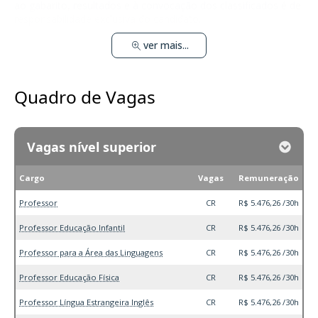
ao gabarito, resultados e à convocação dos classificados é de
responsabilidade exclusiva do candidato.
ver mais...
Quadro de Vagas
Vagas nível superior
Cargo
Vagas
Remuneração
Professor
CR
R$ 5.476,26 /30h
Professor Educação Infantil
CR
R$ 5.476,26 /30h
Professor para a Área das Linguagens
CR
R$ 5.476,26 /30h
Professor Educação Física
CR
R$ 5.476,26 /30h
Professor Língua Estrangeira Inglês
CR
R$ 5.476,26 /30h