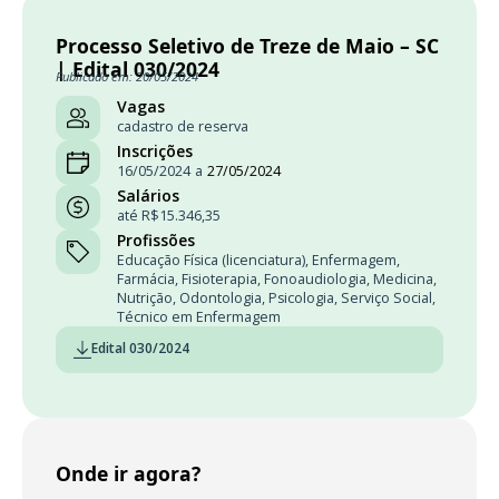
Processo Seletivo de Treze de Maio – SC
| Edital 030/2024
Publicado em: 20/05/2024
Vagas
cadastro de reserva
Inscrições
16/05/2024
a
27/05/2024
Salários
até R$15.346,35
Profissões
Educação Física (licenciatura)
,
Enfermagem
,
Farmácia
,
Fisioterapia
,
Fonoaudiologia
,
Medicina
,
Nutrição
,
Odontologia
,
Psicologia
,
Serviço Social
,
Técnico em Enfermagem
Edital 030/2024
Onde ir agora?