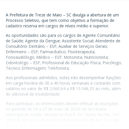
A Prefeitura de Treze de Maio – SC divulga a abertura de um
Processo Seletivo, que tem como objetivo a formação de
cadastro reserva em cargos de níveis médio e superior.
As oportunidades são para os cargos de Agente Comunitário
de Saúde; Agente da Dengue; Assistente Social; Atendente de
Consultório Dentário – ESF; Auxiliar de Serviços Gerais;
Enfermeiro – ESF; Farmacêutico; Fisioterapeuta;
Fonoaudiólogo; Médico – ESF; Motorista; Nutricionista;
Odontológo – ESF; Profissional de Educação Física; Psicólogo;
Técnico Enfermagem; Telefonista.
Aos profissionais admitidos, estes irão desempenhar funções
em carga horária de 30 a 40 horas semanais e contarão com
salários no valor de R$ 2.060,64 a R$ 15.346,35 ao mês, além
do adicional de insalubridade.
Para participar, os interessados devem efetuar as inscrições
no período de 16 a 27 de maio de 2024, na Secretaria
Municipal de Saúde, situada na Rua R. Dr. Otávio Rechia, 101,
setor de Recursos Humanos, no horário das 8h às 12h e das
13h às 17h ou via email
saude.rh@trezedemaio.sc.gov.br
.