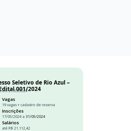
sso Seletivo de Rio Azul –
Edital 001/2024
o em: 21/05/2024
Vagas
19 vagas + cadastro de reserva
Inscrições
17/05/2024
a
31/05/2024
Salários
até R$ 21.112,42