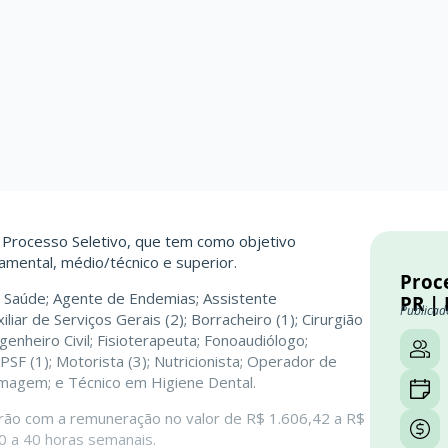
o Processo Seletivo, que tem como objetivo
mental, médio/técnico e superior.
Proce
 Saúde; Agente de Endemias; Assistente
PR | 
Publicad
iliar de Serviços Gerais (2); Borracheiro (1); Cirurgião
genheiro Civil; Fisioterapeuta; Fonoaudiólogo;
/PSF (1); Motorista (3); Nutricionista; Operador de
rmagem; e Técnico em Higiene Dental.
arão com a remuneração no valor de R$ 1.606,42 a R$
0 a 40 horas semanais.