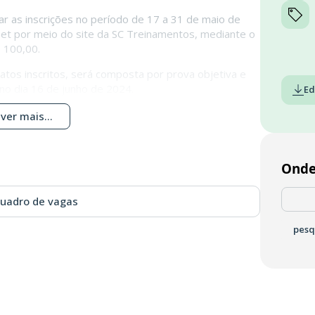
ar as inscrições no período de 17 a 31 de maio de
net por meio do site da SC Treinamentos, mediante o
 100,00.
datos inscritos, será composta por prova objetiva e
 no dia 16 de junho de 2024.
Ed
ver mais...
Onde
quadro de vagas
pesq