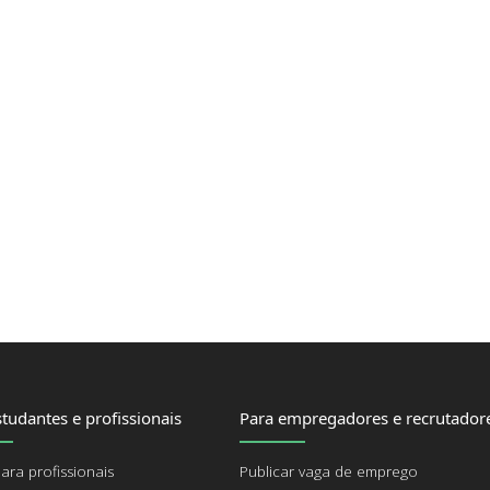
tudantes e profissionais
Para empregadores e recrutador
ara profissionais
Publicar vaga de emprego