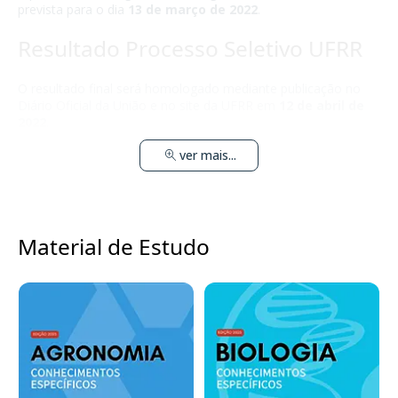
prevista para o dia
13 de março de 2022
.
Resultado Processo Seletivo UFRR
O resultado final será homologado mediante publicação no
Diário Oficial da União e no site da UFRR em
12 de abril de
2022
.
ver mais...
Material de Estudo