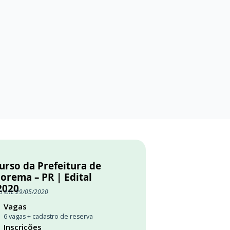
urso da Prefeitura de
orema – PR | Edital
2020
o em: 29/05/2020
Vagas
6 vagas + cadastro de reserva
Inscrições