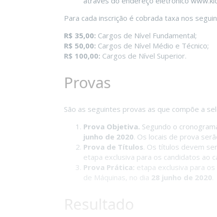
através do endereço eletrônico www.kl
Para cada inscrição é cobrada taxa nos seguin
R$ 35,00:
Cargos de Nível Fundamental;
R$ 50,00:
Cargos de Nível Médio e Técnico;
R$ 100,00:
Cargos de Nível Superior.
Provas
São as seguintes provas as que compõe a se
Prova Objetiva.
Segundo o cronograma 
junho de 2020
. Os locais de prova se
Prova de Títulos
. Os títulos devem ser
etapa exclusiva para os candidatos ao c
Prova Prática:
etapa exclusiva para os
de Máquinas, no dia
28 junho de 2020
.
Resultado