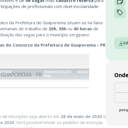
poníveis é de
06 vagas
mais
cadastro reserva
para
rticipações de profissionais com nível escolaridade
lico da Prefeitura de
Guaporema
situam-se na faixa
 semanais de trabalho de
20h
,
30h
ou
40 horas
de
ibuição das vagas para o município sergipano:
Ed
gas do Concurso da Prefeitura de Guaporema – PR
Onde
pesq
o de inscrições seja aberto em
28 de maio de 2020
e
de 2020
. Será possível enviar os pedidos de inscrição