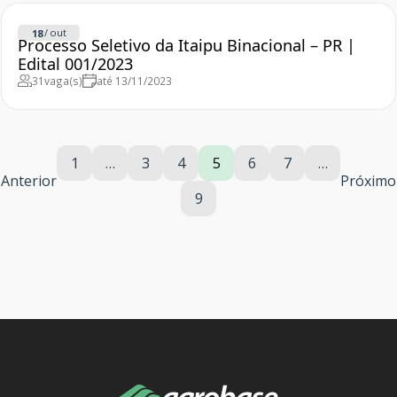
/
out
18
Processo Seletivo da Itaipu Binacional – PR |
Edital 001/2023
31
vaga(s)
até 13/11/2023
1
…
3
4
5
6
7
…
Anterior
Próximo
9