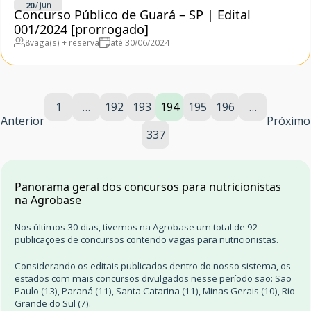
/
jun
20
Concurso Público de Guará – SP | Edital
001/2024 [prorrogado]
8
vaga(s) + reserva
até 30/06/2024
1
…
192
193
194
195
196
…
Anterior
Próximo
337
Panorama geral dos concursos para nutricionistas
na Agrobase
Nos últimos 30 dias, tivemos na Agrobase um total de 92
publicações de concursos contendo vagas para nutricionistas.
Considerando os editais publicados dentro do nosso sistema, os
estados com mais concursos divulgados nesse período são: São
Paulo (13), Paraná (11), Santa Catarina (11), Minas Gerais (10), Rio
Grande do Sul (7).