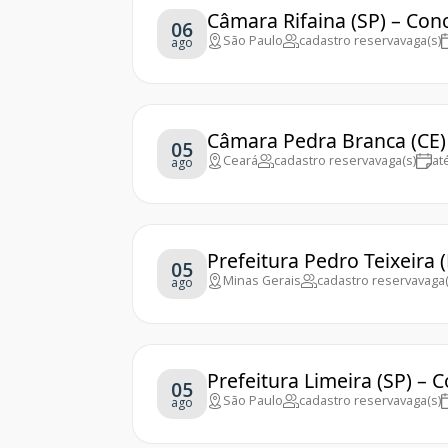
Câmara Rifaina (SP) – Con
06
São Paulo
cadastro reserva
vaga(s)
ago
Câmara Pedra Branca (CE)
05
Ceará
cadastro reserva
vaga(s)
at
ago
Prefeitura Pedro Teixeira
05
Minas Gerais
cadastro reserva
vaga(
ago
Prefeitura Limeira (SP) – 
05
São Paulo
cadastro reserva
vaga(s)
ago