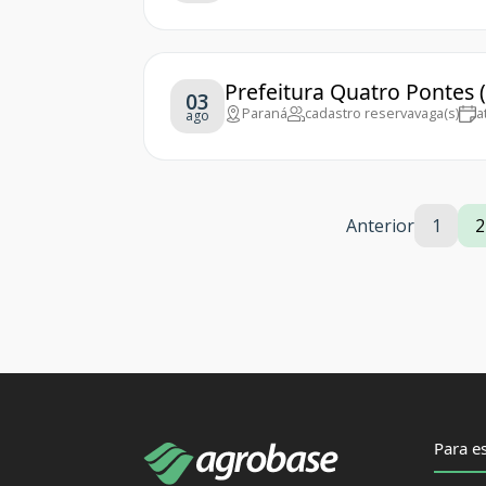
Prefeitura Quatro Pontes 
03
Paraná
cadastro reserva
vaga(s)
a
ago
Anterior
1
2
Para es