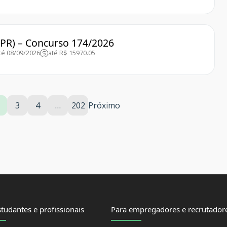
(PR) – Concurso 174/2026
té 08/09/2026
até R$ 15970.05
3
4
…
202
Próximo
tudantes e profissionais
Para empregadores e recrutador