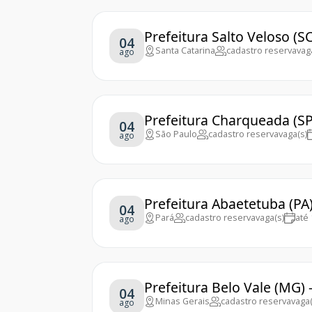
Prefeitura Salto Veloso (S
04
Santa Catarina
cadastro reserva
vag
ago
Prefeitura Charqueada (SP
04
São Paulo
cadastro reserva
vaga(s)
ago
Prefeitura Abaetetuba (PA
04
Pará
cadastro reserva
vaga(s)
até
ago
Prefeitura Belo Vale (MG)
04
Minas Gerais
cadastro reserva
vaga(
ago