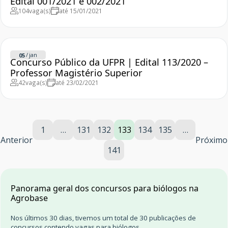
Edital 001/2021 e 002/2021
104
vaga(s)
até 15/01/2021
/
jan
05
Concurso Público da UFPR | Edital 113/2020 –
Professor Magistério Superior
42
vaga(s)
até 23/02/2021
1
…
131
132
133
134
135
…
Anterior
Próximo
141
Panorama geral dos concursos para biólogos na
Agrobase
Nos últimos 30 dias, tivemos um total de 30 publicações de
concursos contendo vagas para biólogos.