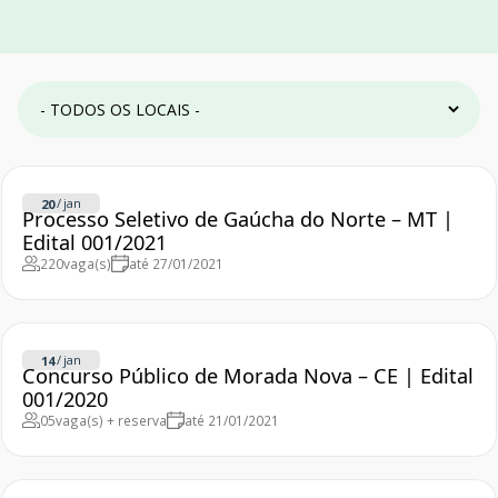
/
jan
20
Processo Seletivo de Gaúcha do Norte – MT |
Edital 001/2021
220
vaga(s)
até 27/01/2021
/
jan
14
Concurso Público de Morada Nova – CE | Edital
001/2020
05
vaga(s) + reserva
até 21/01/2021