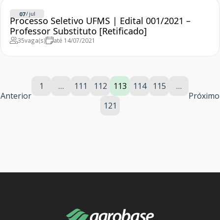
/
jul
07
Processo Seletivo UFMS | Edital 001/2021 –
Professor Substituto [Retificado]
35
vaga(s)
até 14/07/2021
1
…
111
112
113
114
115
…
Anterior
Próximo
121