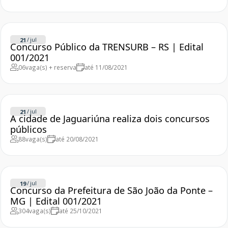
/
jul
21
Concurso Público da TRENSURB – RS | Edital
001/2021
06
vaga(s) + reserva
até 11/08/2021
/
jul
21
A cidade de Jaguariúna realiza dois concursos
públicos
88
vaga(s)
até 20/08/2021
/
jul
19
Concurso da Prefeitura de São João da Ponte –
MG | Edital 001/2021
304
vaga(s)
até 25/10/2021