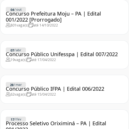
/
out
04
Concurso Prefeitura Moju – PA | Edital
001/2022 [Prorrogado]
801
vaga(s)
até 14/10/2022
/
abr
07
Concurso Público Unifesspa | Edital 007/2022
19
vaga(s)
até 17/04/2022
/
mar
28
Concurso Público IFPA | Edital 006/2022
62
vaga(s)
até 15/04/2022
/
fev
17
Processo Seletivo Oriximiná – PA | Edital