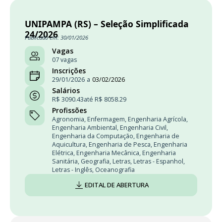
UNIPAMPA (RS) – Seleção Simplificada
24/2026
Publicado em: 30/01/2026
Vagas
07 vagas
Inscrições
29/01/2026
a
03/02/2026
Salários
R$ 3090.43
até R$ 8058.29
Profissões
Agronomia
,
Enfermagem
,
Engenharia Agrícola
,
Engenharia Ambiental
,
Engenharia Civil
,
Engenharia da Computação
,
Engenharia de
Aquicultura
,
Engenharia de Pesca
,
Engenharia
Elétrica
,
Engenharia Mecânica
,
Engenharia
Sanitária
,
Geografia
,
Letras
,
Letras - Espanhol
,
Letras - Inglês
,
Oceanografia
EDITAL DE ABERTURA