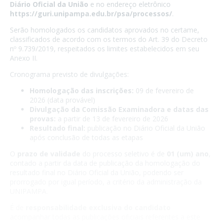
Diário Oficial da União
e no endereço eletrônico
https://guri.unipampa.edu.br/psa/processos/
.
Serão homologados os candidatos aprovados no certame,
classificados de acordo com os termos do Art. 39 do Decreto
nº 9.739/2019, respeitados os limites estabelecidos em seu
Anexo II.
Cronograma previsto de divulgações:
Homologação das inscrições:
09 de fevereiro de
2026 (data provável)
Divulgação da Comissão Examinadora e datas das
provas:
a partir de 13 de fevereiro de 2026
Resultado final:
publicação no Diário Oficial da União
após conclusão de todas as etapas
O
prazo de validade
do processo seletivo é de
01 (um) ano
,
contado a partir da data de publicação da homologação do
resultado final no Diário Oficial da União, podendo ser
prorrogado por igual período, a critério da administração da
UNIPAMPA.
É de
responsabilidade exclusiva do candidato
acompanhar todas as publicações oficiais referentes a este