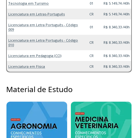
Tecnologia em Turismo
01
R$ 5.149,74 /40h
Licenciatura em Letras-Português
CR
R$ 5.149,74 /40h
Licenciatura em Letra Português - Código
01
R$ 8.340,33 /40h
009
Licenciatura em Letra Português - Código
CR
R$ 8.340,33 /40h
010
Licenciatura em Pedagogia (CCI)
CR
R$ 8.340,33 /40h
Licenciatura em Física
CR
R$ 8.340,33 /40h
Material de Estudo