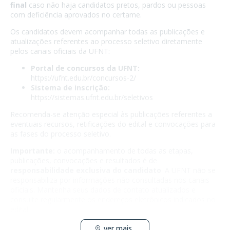
final
caso não haja candidatos pretos, pardos ou pessoas
com deficiência aprovados no certame.
Os candidatos devem acompanhar todas as publicações e
atualizações referentes ao processo seletivo diretamente
pelos canais oficiais da UFNT:
Portal de concursos da UFNT:
https://ufnt.edu.br/concursos-2/
Sistema de inscrição:
https://sistemas.ufnt.edu.br/seletivos
Recomenda-se atenção especial às publicações referentes a
eventuais recursos, retificações do edital e convocações para
as fases do processo seletivo.
Importante:
o acompanhamento de todas as etapas,
publicações, convocações e resultados é de
responsabilidade exclusiva do candidato
. A UFNT não se
responsabiliza por informações não consultadas nos canais
oficiais. Mantenha seus dados de contato atualizados e
consulte regularmente os endereços eletrônicos indicados no
edital.
ver mais...