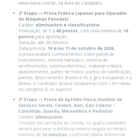
www.itame.com.br, na Área do Candidato.
2ª Etapa — Prova Prática (apenas para Operador
de Máquinas Pesadas)
Caráter:
eliminatório e classificatório
.
Pontuação: de 0 a
40 pontos
, com nota mínima de
10
pontos
para aprovação.
Duração: até 30 minutos.
Data prevista:
10 e/ou 11 de outubro de 2026
.
A prova avaliará conhecimentos sobre painel de
instrumentos, sistema hidráulico, sistema de
arrefecimento, sistema eletrônico, material rodante,
abastecimento, partes de motor, pontos de lubrificação,
partida, deslocamento (frente e ré) e giro à esquerda e à
direita. O candidato deverá comparecer com CNH válida
na categoria D ou superior.
2ª Etapa — Prova de Aptidão Física (Auxiliar de
Serviços Gerais, Coveiro, Gari, Gari Coletor –
Caminhão, Guarda, Merendeira e Pedreiro)
Caráter:
eliminatório
.
Consiste em um teste de corrida, no qual o candidato
deverá percorrer a distância mínima exigida no tempo
máximo de
12 minutos
, conforme tabela referencial