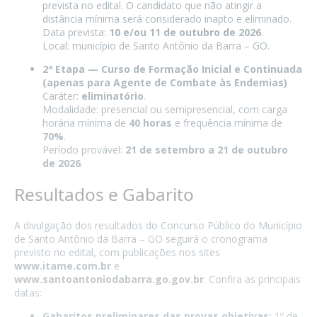
prevista no edital. O candidato que não atingir a
distância mínima será considerado inapto e eliminado.
Data prevista:
10 e/ou 11 de outubro de 2026
.
Local: município de Santo Antônio da Barra – GO.
2ª Etapa — Curso de Formação Inicial e Continuada
(apenas para Agente de Combate às Endemias)
Caráter:
eliminatório
.
Modalidade: presencial ou semipresencial, com carga
horária mínima de
40 horas
e frequência mínima de
70%
.
Período provável:
21 de setembro a 21 de outubro
de 2026
.
Resultados e Gabarito
A divulgação dos resultados do Concurso Público do Município
de Santo Antônio da Barra – GO seguirá o cronograma
previsto no edital, com publicações nos sites
www.itame.com.br
e
www.santoantoniodabarra.go.gov.br
. Confira as principais
datas:
Gabaritos preliminares das provas objetivas:
1º de