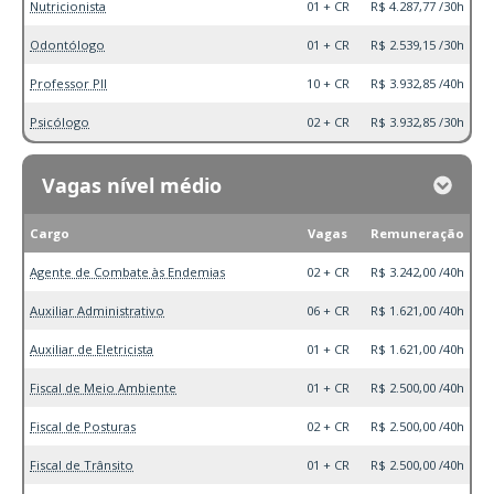
Nutricionista
01 + CR
R$ 4.287,77 /30h
Odontólogo
01 + CR
R$ 2.539,15 /30h
Professor PII
10 + CR
R$ 3.932,85 /40h
Psicólogo
02 + CR
R$ 3.932,85 /30h
Vagas nível médio
Cargo
Vagas
Remuneração
Agente de Combate às Endemias
02 + CR
R$ 3.242,00 /40h
Auxiliar Administrativo
06 + CR
R$ 1.621,00 /40h
Auxiliar de Eletricista
01 + CR
R$ 1.621,00 /40h
Fiscal de Meio Ambiente
01 + CR
R$ 2.500,00 /40h
Fiscal de Posturas
02 + CR
R$ 2.500,00 /40h
Fiscal de Trânsito
01 + CR
R$ 2.500,00 /40h