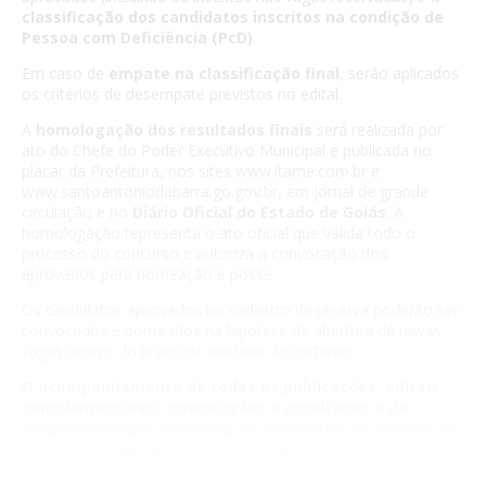
classificação dos candidatos inscritos na condição de
Pessoa com Deficiência (PcD)
.
Em caso de
empate na classificação final
, serão aplicados
os critérios de desempate previstos no edital.
A
homologação dos resultados finais
será realizada por
ato do Chefe do Poder Executivo Municipal e publicada no
placar da Prefeitura, nos sites www.itame.com.br e
www.santoantoniodabarra.go.gov.br, em jornal de grande
circulação e no
Diário Oficial do Estado de Goiás
. A
homologação representa o ato oficial que valida todo o
processo do concurso e autoriza a convocação dos
aprovados para nomeação e posse.
Os candidatos aprovados no cadastro de reserva poderão ser
convocados e nomeados na hipótese de abertura de novas
vagas dentro do prazo de validade do certame.
O acompanhamento de todas as publicações, editais
complementares, convocações e resultados é de
responsabilidade exclusiva do candidato.
Recomenda-se
consultar regularmente os sites oficiais do concurso para não
perder nenhum prazo ou informação relevante.