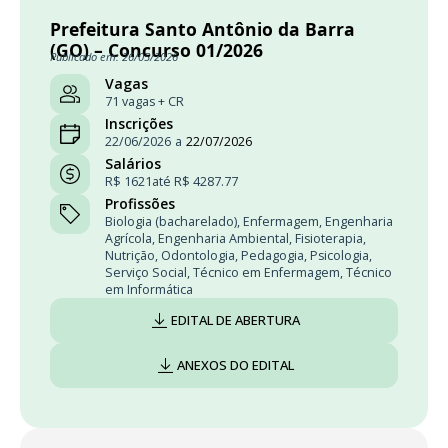
Prefeitura Santo Antônio da Barra
(GO) – Concurso 01/2026
Publicado em: 26/05/2026
Vagas
71 vagas + CR
Inscrições
22/06/2026
a
22/07/2026
Salários
R$ 1621
até R$ 4287.77
Profissões
Biologia (bacharelado)
,
Enfermagem
,
Engenharia
Agrícola
,
Engenharia Ambiental
,
Fisioterapia
,
Nutrição
,
Odontologia
,
Pedagogia
,
Psicologia
,
Serviço Social
,
Técnico em Enfermagem
,
Técnico
em Informática
EDITAL DE ABERTURA
ANEXOS DO EDITAL