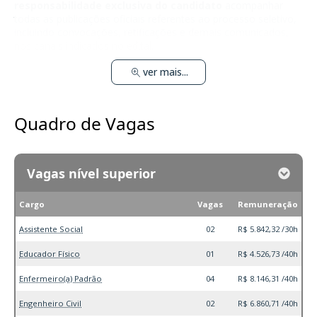
responsabilidade exclusiva do candidato
acompanhar
todas as publicações oficiais referentes ao processo seletivo,
incluindo convocações, retificações e demais comunicados,
nos canais indicados no edital.
ver mais...
Quadro de Vagas
Vagas nível superior
Cargo
Vagas
Remuneração
Assistente Social
02
R$ 5.842,32 /30h
Educador Físico
01
R$ 4.526,73 /40h
Enfermeiro(a) Padrão
04
R$ 8.146,31 /40h
Engenheiro Civil
02
R$ 6.860,71 /40h