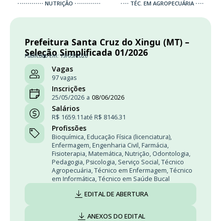
NUTRIÇÃO
TÉC. EM AGROPECUÁRIA
Prefeitura Santa Cruz do Xingu (MT) –
Seleção Simplificada 01/2026
Publicado em: 19/05/2026
Vagas
97 vagas
Inscrições
25/05/2026
a
08/06/2026
Salários
R$ 1659.11
até R$ 8146.31
Profissões
Bioquímica
,
Educação Física (licenciatura)
,
Enfermagem
,
Engenharia Civil
,
Farmácia
,
Fisioterapia
,
Matemática
,
Nutrição
,
Odontologia
,
Pedagogia
,
Psicologia
,
Serviço Social
,
Técnico
Agropecuária
,
Técnico em Enfermagem
,
Técnico
em Informática
,
Técnico em Saúde Bucal
EDITAL DE ABERTURA
ANEXOS DO EDITAL