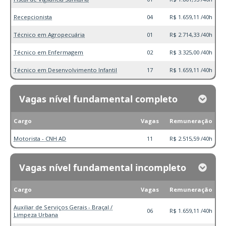
Recepcionista
04
R$ 1.659,11 /40h
Técnico em Agropecuária
01
R$ 2.714,33 /40h
Técnico em Enfermagem
02
R$ 3.325,00 /40h
Técnico em Desenvolvimento Infantil
17
R$ 1.659,11 /40h
Vagas nível fundamental completo
Cargo
Vagas
Remuneração
Motorista - CNH AD
11
R$ 2.515,59 /40h
Vagas nível fundamental incompleto
Cargo
Vagas
Remuneração
Auxiliar de Serviços Gerais - Braçal /
06
R$ 1.659,11 /40h
Limpeza Urbana