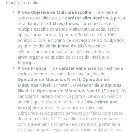
função pretendida:
Prova Objetiva de Múltipla Escolha
— aplicada a
todos os candidatos, de
caráter eliminatório
. A prova
terá duração de
3 (três) horas
, com questões de
múltipla escolha contendo 4 alternativas cada, sendo
apenas uma correta. A pontuação varia de 0 a 100
pontos. O local e horário de aplicação serão divulgados
a partir do dia
29 de junho de 2026
nos sites
lg2consplan.com.br, santacruzdoxingu.mt.gov.br,
amm.org.br e no quadro de avisos da Prefeitura
Municipal.
Prova Prática
— de
caráter eliminatório
, destinada
exclusivamente aos candidatos às funções de
Operador de Máquinas Nível I, Operador de
Máquinas Nível I (Trator), Operador de Máquinas
Nível II e Operador de Máquinas Nível II (Trator)
. Os
candidatos iniciam com 100 pontos, sendo aprovados
aqueles que obtiverem no mínimo
30% (trinta por
cento)
dos pontos. A pontuação é calculada
subtraindo-se os pontos perdidos por faltas cometidas
durante a execução. Os candidatos devem comparecer
com antecedência mínima de 60 minutos, portando a
CNH na categoria exigida para o cargo. A data e o local