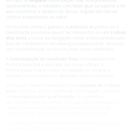
Em caso de
empate
na pontuação final, terá preferência,
sucessivamente, o candidato com idade igual ou superior a 60
anos (conforme o Estatuto do Idoso), seguido dos demais
critérios estabelecidos no edital.
Os recursos contra o gabarito, a atribuição de pontos ou a
classificação provisória devem ser interpostos em até
2 (dois)
dias úteis
a contar da divulgação oficial, exclusivamente pela
Área do Candidato no site www.lg2consplan.com.br. Recursos
sem fundamentação ou fora do prazo serão indeferidos.
A
homologação do resultado final
será realizada pela
Prefeita Municipal e publicada nos canais oficiais. A
homologação marca o início da validade do certame e
autoriza a convocação dos aprovados para contratação.
O Processo Seletivo Simplificado terá
validade de 2 (dois)
anos
, contados a partir da data de homologação, podendo
ser
prorrogado por igual período
. Os candidatos
classificados além do número de vagas serão mantidos em
cadastro reserva e poderão ser convocados conforme
surgirem novas vagas durante a vigência do certame.
A convocação dos aprovados será feita por edital publicado
na Imprensa Oficial da Prefeitura Municipal. É de