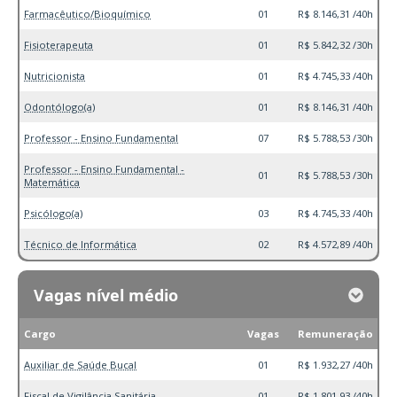
Farmacêutico/Bioquímico
01
R$ 8.146,31 /40h
Fisioterapeuta
01
R$ 5.842,32 /30h
Nutricionista
01
R$ 4.745,33 /40h
Odontólogo(a)
01
R$ 8.146,31 /40h
Professor - Ensino Fundamental
07
R$ 5.788,53 /30h
Professor - Ensino Fundamental -
01
R$ 5.788,53 /30h
Matemática
Psicólogo(a)
03
R$ 4.745,33 /40h
Técnico de Informática
02
R$ 4.572,89 /40h
Vagas nível médio
Cargo
Vagas
Remuneração
Auxiliar de Saúde Bucal
01
R$ 1.932,27 /40h
Fiscal de Vigilância Sanitária
01
R$ 1.801,93 /40h