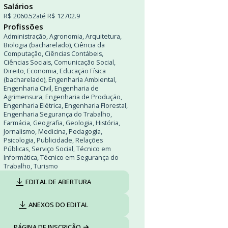
Salários
R$ 2060.52
até R$ 12702.9
Profissões
Administração
,
Agronomia
,
Arquitetura
,
Biologia (bacharelado)
,
Ciência da
Computação
,
Ciências Contábeis
,
Ciências Sociais
,
Comunicação Social
,
Direito
,
Economia
,
Educação Física
(bacharelado)
,
Engenharia Ambiental
,
Engenharia Civil
,
Engenharia de
Agrimensura
,
Engenharia de Produção
,
Engenharia Elétrica
,
Engenharia Florestal
,
Engenharia Segurança do Trabalho
,
Farmácia
,
Geografia
,
Geologia
,
História
,
Jornalismo
,
Medicina
,
Pedagogia
,
Psicologia
,
Publicidade
,
Relações
Públicas
,
Serviço Social
,
Técnico em
Informática
,
Técnico em Segurança do
Trabalho
,
Turismo
EDITAL DE ABERTURA
ANEXOS DO EDITAL
PÁGINA DE INSCRIÇÃO