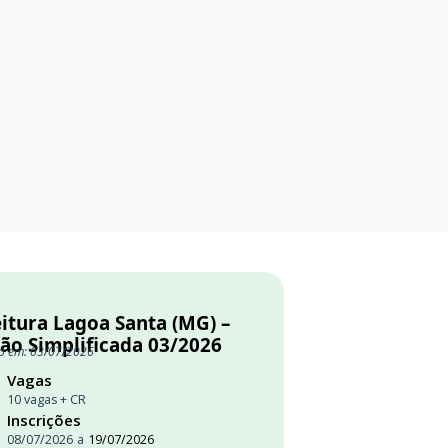
itura Lagoa Santa (MG) –
ção Simplificada 03/2026
o em: 03/07/2026
Vagas
10 vagas + CR
Inscrições
08/07/2026
a
19/07/2026