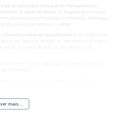
 cargo do Secretário Municipal de Planejamento e
 conforme as datas do Anexo IV. As publicações serão
entro Administrativo Municipal, no endereço eletrônico
icial dos Municípios Mineiros — AMM
.
o à
estrita ordem de classificação
e ao surgimento
Gestão de Pessoas através do site oficial e do Diário
que perdurar a necessidade da contratação, não
Simplificado é de
01 (um) ano
, a contar da data de
igual período
.
dato
acompanhar todas as publicações oficiais
vocações divulgadas a partir da homologação do
ciais para não perder nenhum prazo.
ver mais...