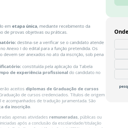
ado em
etapa única
, mediante recebimento da
Onde
ão de provas objetivas ou práticas.
natório:
destina-se a verificar se o candidato atende
no Anexo I do edital para a função pretendida. Os
o devem ser anexados no ato da inscrição, sob pena
ficatório:
constituída pela aplicação da Tabela
mpo de experiência profissional
do candidato no
pesq
serão aceitos
diplomas de Graduação de cursos
raduação de cursos credenciados. Títulos de origem
il e acompanhados de tradução juramentada. São
ta da inscrição
.
deradas apenas atividades
remuneradas
, públicas ou
iniciadas após a conclusão da escolaridade/titulação