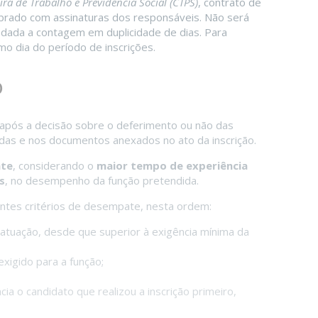
ira de Trabalho e Previdência Social (CTPS)
, contrato de
mbrado com assinaturas dos responsáveis. Não será
dada a contagem em duplicidade de dias. Para
mo dia do período de inscrições.
o
a após a decisão sobre o deferimento ou não das
adas e nos documentos anexados no ato da inscrição.
nte
, considerando o
maior tempo de experiência
s
, no desempenho da função pretendida.
ntes critérios de desempate, nesta ordem:
 atuação, desde que superior à exigência mínima da
xigido para a função;
a o candidato que realizou a inscrição primeiro,