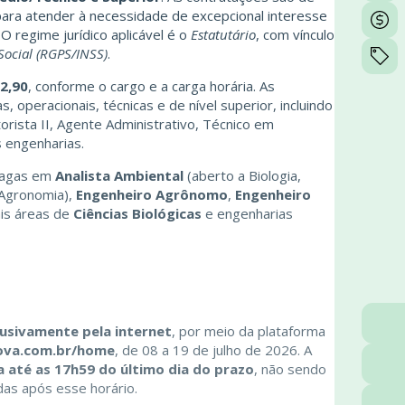
para atender à necessidade de excepcional interesse
 O regime jurídico aplicável é o
Estatutário
, com vínculo
Social (RGPS/INSS)
.
02,90
, conforme o cargo e a carga horária. As
 operacionais, técnicas e de nível superior, incluindo
orista II, Agente Administrativo, Técnico em
s engenharias.
vagas em
Analista Ambiental
(aberto a Biologia,
 Agronomia),
Engenheiro Agrônomo
,
Engenheiro
is áreas de
Ciências Biológicas
e engenharias
lusivamente pela internet
, por meio da plataforma
rova.com.br/home
, de 08 a 19 de julho de 2026. A
a até as 17h59 do último dia do prazo
, não sendo
ídas após esse horário.