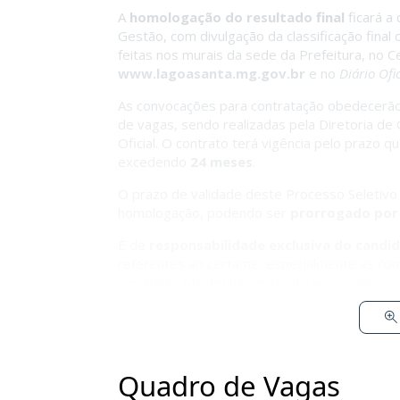
A
homologação do resultado final
ficará a
Gestão, com divulgação da classificação final
feitas nos murais da sede da Prefeitura, no C
www.lagoasanta.mg.gov.br
e no
Diário Of
As convocações para contratação obedecerã
de vagas, sendo realizadas pela Diretoria de 
Oficial. O contrato terá vigência pelo prazo 
excedendo
24 meses
.
O prazo de validade deste Processo Seletivo 
homologação, podendo ser
prorrogado por 
É de
responsabilidade exclusiva do candi
referentes ao certame, especialmente as con
resultado. Mantenha-se atento aos canais ofi
Quadro de Vagas