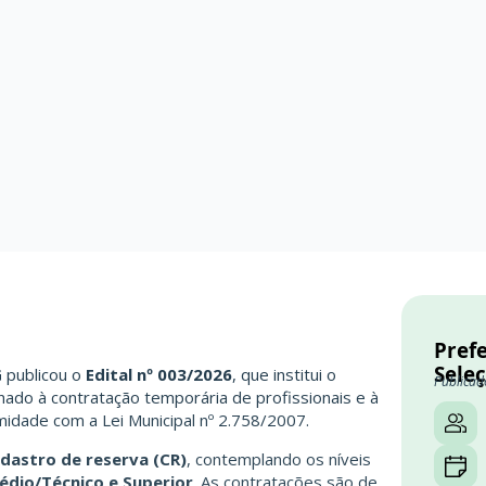
Prefe
Sele
G
publicou o
Edital nº 003/2026
, que institui o
Publicad
nado à contratação temporária de profissionais e à
idade com a Lei Municipal nº 2.758/2007.
dastro de reserva (CR)
, contemplando os níveis
dio/Técnico e Superior
. As contratações são de