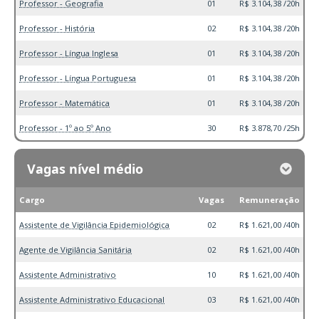
Professor - Geografia
01
R$ 3.104,38 /20h
Professor - História
02
R$ 3.104,38 /20h
Professor - Língua Inglesa
01
R$ 3.104,38 /20h
Professor - Língua Portuguesa
01
R$ 3.104,38 /20h
Professor - Matemática
01
R$ 3.104,38 /20h
Professor - 1º ao 5º Ano
30
R$ 3.878,70 /25h
Vagas nível médio
Cargo
Vagas
Remuneração
Assistente de Vigilância Epidemiológica
02
R$ 1.621,00 /40h
Agente de Vigilância Sanitária
02
R$ 1.621,00 /40h
Assistente Administrativo
10
R$ 1.621,00 /40h
Assistente Administrativo Educacional
03
R$ 1.621,00 /40h