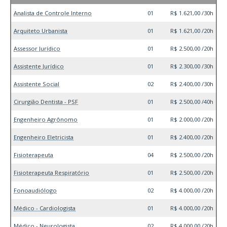
Analista de Controle Interno
01
R$ 1.621,00 /30h
Arquiteto Urbanista
01
R$ 1.621,00 /20h
Assessor Jurídico
01
R$ 2.500,00 /20h
Assistente Jurídico
01
R$ 2.300,00 /30h
Assistente Social
02
R$ 2.400,00 /30h
Cirurgião Dentista - PSF
01
R$ 2.500,00 /40h
Engenheiro Agrônomo
01
R$ 2.000,00 /20h
Engenheiro Eletricista
01
R$ 2.400,00 /20h
Fisioterapeuta
04
R$ 2.500,00 /20h
Fisioterapeuta Respiratório
01
R$ 2.500,00 /20h
Fonoaudiólogo
02
R$ 4.000,00 /20h
Médico - Cardiologista
01
R$ 4.000,00 /20h
Médico - Neurologista
02
R$ 4.000,00 /20h