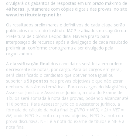
divulgará os gabaritos de respostas em um prazo máximo de
48 horas
, juntamente com cópias digitais das provas, no site
www.institutoiacp.net.br
.
Os resultados preliminares e definitivos de cada etapa serão
publicados no site do Instituto IACP e afixados no saguão da
Prefeitura de Colônia Leopoldina. Haverá prazo para
interposição de recursos após a divulgação de cada resultado
preliminar, conforme cronograma a ser divulgado pela
organizadora.
A
classificação final
dos candidatos será feita em ordem
decrescente de notas, por cargo. Para os cargos em geral,
será classificado o candidato que obtiver nota igual ou
superior a
50 pontos
nas provas objetivas e que não zerar
nenhuma das áreas temáticas. Para os cargos do Magistério,
Assessor Jurídico e Assistente Jurídico, a nota do Exame de
Títulos será somada à nota das provas, podendo alcançar até
110 pontos. Para Assessor Jurídico e Assistente Jurídico, a
fórmula de cálculo da nota final é:
((NPO + NPD) ÷ 2) + NET =
NF
, onde NPO é a nota da prova objetiva, NPD é a nota da
prova discursiva, NET é a nota do exame de títulos e NF é a
nota final.