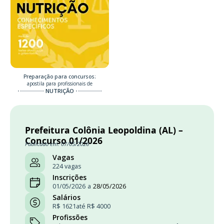
Preparação para concursos:
apostila para profissionais de
NUTRIÇÃO
Prefeitura Colônia Leopoldina (AL) –
Concurso 01/2026
Publicado em: 07/05/2026
Vagas
224 vagas
Inscrições
01/05/2026
a
28/05/2026
Salários
R$ 1621
até R$ 4000
Profissões