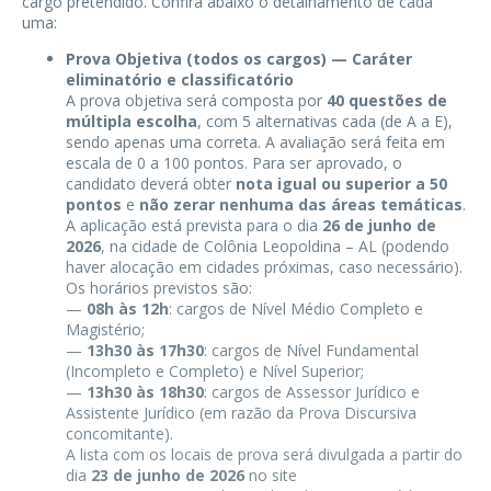
cargo pretendido. Confira abaixo o detalhamento de cada
uma:
Prova Objetiva (todos os cargos) — Caráter
eliminatório e classificatório
A prova objetiva será composta por
40 questões de
múltipla escolha
, com 5 alternativas cada (de A a E),
sendo apenas uma correta. A avaliação será feita em
escala de 0 a 100 pontos. Para ser aprovado, o
candidato deverá obter
nota igual ou superior a 50
pontos
e
não zerar nenhuma das áreas temáticas
.
A aplicação está prevista para o dia
26 de junho de
2026
, na cidade de Colônia Leopoldina – AL (podendo
haver alocação em cidades próximas, caso necessário).
Os horários previstos são:
—
08h às 12h
: cargos de Nível Médio Completo e
Magistério;
—
13h30 às 17h30
: cargos de Nível Fundamental
(Incompleto e Completo) e Nível Superior;
—
13h30 às 18h30
: cargos de Assessor Jurídico e
Assistente Jurídico (em razão da Prova Discursiva
concomitante).
A lista com os locais de prova será divulgada a partir do
dia
23 de junho de 2026
no site