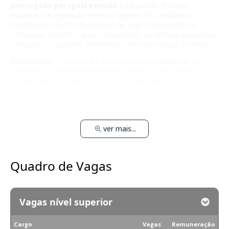
prorrogado por igual período
a critério do Prefeito,
respeitada a legislação eleitoral vigente. Os candidatos
classificados dentro do número de vagas terão direito à
nomeação durante o prazo de validade; os demais aprovados
comporão o cadastro de reserva, com expectativa de direito.
Importante:
é de inteira e exclusiva responsabilidade do
candidato o acompanhamento de todas as publicações
oficiais referentes ao concurso, incluindo eventuais
retificações, convocações e alterações de cronograma. A
Prefeitura e o Instituto IACP não se responsabilizam por
informações não consultadas pelo candidato.
ver mais...
Quadro de Vagas
Vagas nível superior
Cargo
Vagas
Remuneração