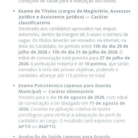
condições de saúde para a realização dos testes.
Exame de Títulos (cargos do Magistério, Assessor
Jurídico e Assistente Jurídico) — Caráter
classificatório
Destinado aos candidatos aprovados nas etapas
anteriores, dentro da margem de 3 vezes o número de
vagas. Os títulos deverão ser enviados via internet, na
Área do Candidato, no período entre
13h do dia 29 de
julho de 2026
e
13h do dia 31 de julho de 2026
. O
edital de convocação está previsto para
27 de julho de
2026
. A pontuação máxima é de
10 pontos
, que serão
somados à nota das provas objetivas, podendo o
candidato alcançar até 110 pontos no total.
Exame Psicotécnico (apenas para Guarda
Municipal) — Caráter eliminatório
Previsto para o dia
16 de agosto de 2026
, com edital
de convocação a ser divulgado em
11 de agosto de
2026
. Consiste na aplicação coletiva de testes
psicológicos para verificar a adequação do perfil do
candidato ao cargo. O resultado será expresso como
APTO
ou
INAPTO
.
Avaliação de Saúde (apenas para Guarda