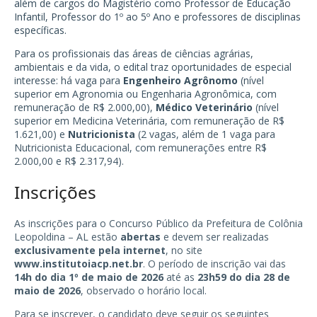
além de cargos do Magistério como Professor de Educação
Infantil, Professor do 1º ao 5º Ano e professores de disciplinas
específicas.
Para os profissionais das áreas de ciências agrárias,
ambientais e da vida, o edital traz oportunidades de especial
interesse: há vaga para
Engenheiro Agrônomo
(nível
superior em Agronomia ou Engenharia Agronômica, com
remuneração de R$ 2.000,00),
Médico Veterinário
(nível
superior em Medicina Veterinária, com remuneração de R$
1.621,00) e
Nutricionista
(2 vagas, além de 1 vaga para
Nutricionista Educacional, com remunerações entre R$
2.000,00 e R$ 2.317,94).
Inscrições
As inscrições para o Concurso Público da Prefeitura de Colônia
Leopoldina – AL estão
abertas
e devem ser realizadas
exclusivamente pela internet
, no site
www.institutoiacp.net.br
. O período de inscrição vai das
14h do dia 1º de maio de 2026
até as
23h59 do dia 28 de
maio de 2026
, observado o horário local.
Para se inscrever, o candidato deve seguir os seguintes