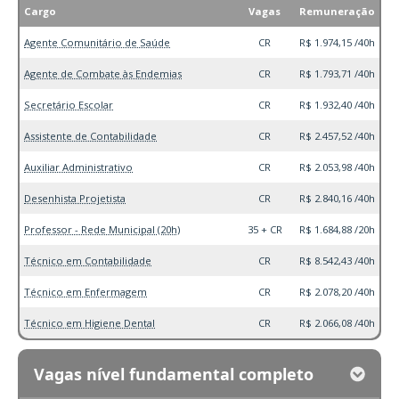
Cargo
Vagas
Remuneração
Agente Comunitário de Saúde
CR
R$ 1.974,15 /40h
Agente de Combate às Endemias
CR
R$ 1.793,71 /40h
Secretário Escolar
CR
R$ 1.932,40 /40h
Assistente de Contabilidade
CR
R$ 2.457,52 /40h
Auxiliar Administrativo
CR
R$ 2.053,98 /40h
Desenhista Projetista
CR
R$ 2.840,16 /40h
Professor - Rede Municipal (20h)
35 + CR
R$ 1.684,88 /20h
Técnico em Contabilidade
CR
R$ 8.542,43 /40h
Técnico em Enfermagem
CR
R$ 2.078,20 /40h
Técnico em Higiene Dental
CR
R$ 2.066,08 /40h
Vagas nível fundamental completo