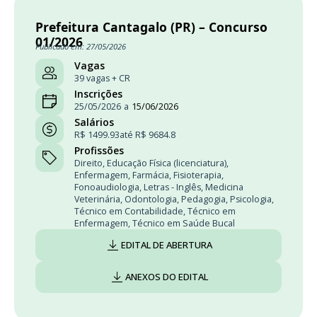
Prefeitura Cantagalo (PR) – Concurso
01/2026
Publicado em: 27/05/2026
Vagas
39 vagas + CR
Inscrições
25/05/2026
a
15/06/2026
Salários
R$ 1499.93
até R$ 9684.8
Profissões
Direito
,
Educação Física (licenciatura)
,
Enfermagem
,
Farmácia
,
Fisioterapia
,
Fonoaudiologia
,
Letras - Inglês
,
Medicina
Veterinária
,
Odontologia
,
Pedagogia
,
Psicologia
,
Técnico em Contabilidade
,
Técnico em
Enfermagem
,
Técnico em Saúde Bucal
EDITAL DE ABERTURA
ANEXOS DO EDITAL