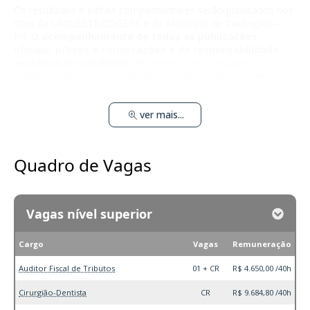
Os resultados e editais complementares serão publicados nos
sites da UNIOESTE/COGEPS e do Município de Cantagalo –
PR.
O acompanhamento de todas as publicações
oficiais, prazos e convocações é de responsabilidade
exclusiva do candidato.
Recomenda-se consultar
regularmente os canais oficiais para não perder nenhuma
etapa ou prazo importante.
ver mais...
Quadro de Vagas
Vagas nível superior
Cargo
Vagas
Remuneração
Auditor Fiscal de Tributos
01 + CR
R$ 4.650,00 /40h
Cirurgião-Dentista
CR
R$ 9.684,80 /40h