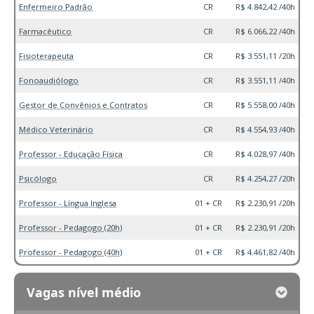
Enfermeiro Padrão
CR
R$ 4.842,42 /40h
Farmacêutico
CR
R$ 6.066,22 /40h
Fisioterapeuta
CR
R$ 3.551,11 /20h
Fonoaudiólogo
CR
R$ 3.551,11 /40h
Gestor de Convênios e Contratos
CR
R$ 5.558,00 /40h
Médico Veterinário
CR
R$ 4.554,93 /40h
Professor - Educação Física
CR
R$ 4.028,97 /40h
Psicólogo
CR
R$ 4.254,27 /20h
Professor - Língua Inglesa
01 + CR
R$ 2.230,91 /20h
Professor - Pedagogo (20h)
01 + CR
R$ 2.230,91 /20h
Professor - Pedagogo (40h)
01 + CR
R$ 4.461,82 /40h
Vagas nível médio