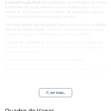
A
classificação final
dos candidatos será definida pela média
ponderada das notas obtidas na prova didática (peso 5) e no
exame de títulos (peso 5). Os critérios de desempate seguem
o disposto no edital e na legislação aplicável.
A
homologação do resultado final
será publicada no
Diário
Oficial da União (DOU)
, momento a partir do qual se inicia a
contagem do prazo de validade do processo seletivo.
O
prazo de validade
do Processo Seletivo é de
1 (um) ano
,
contado da data de publicação do Edital de Homologação do
resultado final no DOU.
É de
responsabilidade exclusiva do candidato
acompanhar todas as publicações oficiais, incluindo
convocações, resultados parciais e definitivos, tanto no site da
PROGEP/FURG quanto no Diário Oficial da União. A FURG não
se responsabiliza por informações não consultadas pelo
candidato.
ver mais...
Quadro de Vagas