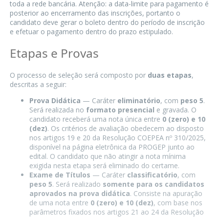
toda a rede bancária. Atenção: a data-limite para pagamento é
posterior ao encerramento das inscrições, portanto o
candidato deve gerar o boleto dentro do período de inscrição
e efetuar o pagamento dentro do prazo estipulado.
Etapas e Provas
O processo de seleção será composto por
duas etapas
,
descritas a seguir:
Prova Didática
— Caráter
eliminatório
, com
peso 5
.
Será realizada no
formato presencial
e gravada. O
candidato receberá uma nota única entre
0 (zero) e 10
(dez)
. Os critérios de avaliação obedecem ao disposto
nos artigos 19 e 20 da Resolução COEPEA nº 310/2025,
disponível na página eletrônica da PROGEP junto ao
edital. O candidato que não atingir a nota mínima
exigida nesta etapa será eliminado do certame.
Exame de Títulos
— Caráter
classificatório
, com
peso 5
. Será realizado
somente para os candidatos
aprovados na prova didática
. Consiste na apuração
de uma nota entre
0 (zero) e 10 (dez)
, com base nos
parâmetros fixados nos artigos 21 ao 24 da Resolução