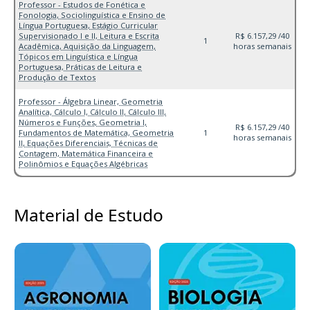
Professor - Estudos de Fonética e
Fonologia, Sociolinguística e Ensino de
Língua Portuguesa, Estágio Curricular
Supervisionado I e II, Leitura e Escrita
R$ 6.157,29 /40
1
Acadêmica, Aquisição da Linguagem,
horas semanais
Tópicos em Linguística e Língua
Portuguesa, Práticas de Leitura e
Produção de Textos
Professor - Álgebra Linear, Geometria
Analítica, Cálculo I, Cálculo II, Cálculo III,
Números e Funções, Geometria I,
R$ 6.157,29 /40
Fundamentos de Matemática, Geometria
1
horas semanais
II, Equações Diferenciais, Técnicas de
Contagem, Matemática Financeira e
Polinômios e Equações Algébricas
Material de Estudo