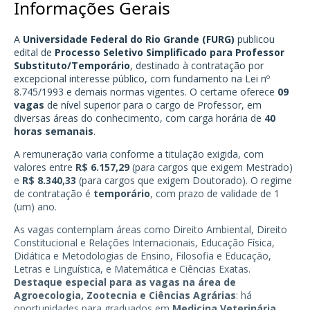
Informações Gerais
A
Universidade Federal do Rio Grande (FURG)
publicou
edital de
Processo Seletivo Simplificado para Professor
Substituto/Temporário
, destinado à contratação por
excepcional interesse público, com fundamento na Lei nº
8.745/1993 e demais normas vigentes. O certame oferece
09
vagas
de nível superior para o cargo de Professor, em
diversas áreas do conhecimento, com carga horária de
40
horas semanais
.
A remuneração varia conforme a titulação exigida, com
valores entre
R$ 6.157,29
(para cargos que exigem Mestrado)
e
R$ 8.340,33
(para cargos que exigem Doutorado). O regime
de contratação é
temporário
, com prazo de validade de 1
(um) ano.
As vagas contemplam áreas como Direito Ambiental, Direito
Constitucional e Relações Internacionais, Educação Física,
Didática e Metodologias de Ensino, Filosofia e Educação,
Letras e Linguística, e Matemática e Ciências Exatas.
Destaque especial para as vagas na área de
Agroecologia, Zootecnia e Ciências Agrárias
: há
oportunidades para graduados em
Medicina Veterinária,