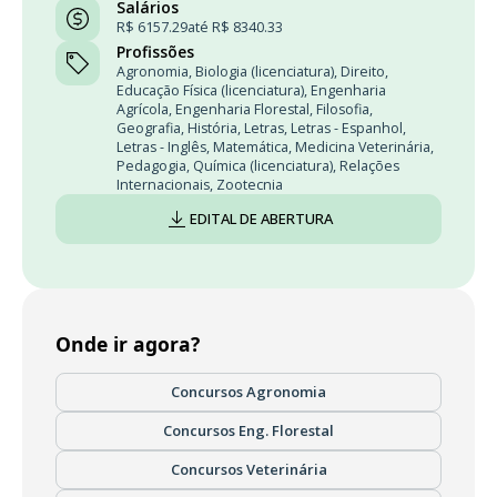
Salários
R$ 6157.29
até R$ 8340.33
Profissões
Agronomia
,
Biologia (licenciatura)
,
Direito
,
Educação Física (licenciatura)
,
Engenharia
Agrícola
,
Engenharia Florestal
,
Filosofia
,
Geografia
,
História
,
Letras
,
Letras - Espanhol
,
Letras - Inglês
,
Matemática
,
Medicina Veterinária
,
Pedagogia
,
Química (licenciatura)
,
Relações
Internacionais
,
Zootecnia
EDITAL DE ABERTURA
Onde ir agora?
Concursos Agronomia
Concursos Eng. Florestal
Concursos Veterinária