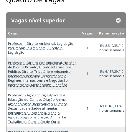
Vagas nível superior
Cargo
Vagas
Remuneração
Professor - Direito Ambiental, Legislação
R$ 8.340,33 /40
Patrimonial e Ambiental, Direito e
1
horas semanais
Legislação
Professor - Direito Constitucional, Noções
de Direito Privado, Direito Internacional
Público, Direito Tributário e Aduaneiro,
R$ 6.157,29 /40
1
Integração Regional, Organizações e
horas semanais
Regimes Internacionais e Negociação
Internacional, Metodologia Científica
Professor - Agroecologia Aplicada à
Educação do Campo, Criação Animal
Agroecológica, Reprodução Humana,
R$ 8.340,33 /40
Sexualidade e Saúde alimentar,
1
horas semanais
Introdução à Zootecnia, Manejo
Agroecológico na Criação Animal I e
Trabalho de Conclusão de Curso
Professor - Vivência em Agroecologia I,