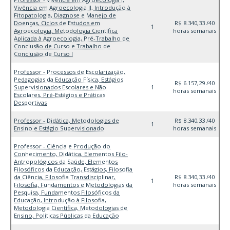
Vivência em Agroecologia II, Introdução à
Fitopatologia, Diagnose e Manejo de
Doenças, Ciclos de Estudos em
R$ 8.340,33 /40
1
Agroecologia, Metodologia Científica
horas semanais
Aplicada à Agroecologia, Pré-Trabalho de
Conclusão de Curso e Trabalho de
Conclusão de Curso I
Professor - Processos de Escolarização,
Pedagogias da Educação Física, Estágios
R$ 6.157,29 /40
Supervisionados Escolares e Não
1
horas semanais
Escolares, Pré-Estágios e Práticas
Desportivas
Professor - Didática, Metodologias de
R$ 8.340,33 /40
1
Ensino e Estágio Supervisionado
horas semanais
Professor - Ciência e Produção do
Conhecimento, Didática, Elementos Filo-
Antropológicos da Saúde, Elementos
Filosóficos da Educação, Estágios, Filosofia
da Ciência, Filosofia Transdisciplinar,
R$ 8.340,33 /40
1
Filosofia, Fundamentos e Metodologias da
horas semanais
Pesquisa, Fundamentos Filosóficos da
Educação, Introdução à Filosofia,
Metodologia Científica, Metodologias de
Ensino, Políticas Públicas da Educação