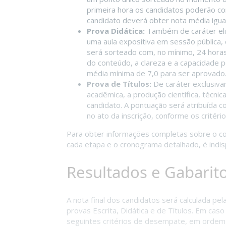
primeira hora os candidatos poderão con
candidato deverá obter nota média igual
Prova Didática:
Também de caráter elim
uma aula expositiva em sessão pública,
será sorteado com, no mínimo, 24 horas
do conteúdo, a clareza e a capacidade
média mínima de 7,0 para ser aprovado
Prova de Títulos:
De caráter exclusivam
acadêmica, a produção científica, técnic
candidato. A pontuação será atribuída
no ato da inscrição, conforme os critéri
Para obter informações completas sobre o con
cada etapa e o cronograma detalhado, é indisp
Resultados e Gabarit
A nota final dos candidatos será calculada pe
provas Escrita, Didática e de Títulos. Em caso
seguintes critérios de desempate, em ordem d