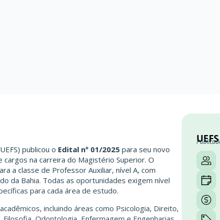
UEFS
Publicad
(UEFS) publicou o
Edital nº 01/2025
para seu novo
 cargos na carreira do Magistério Superior. O
ra a classe de Professor Auxiliar, nível A, com
ado da Bahia. Todas as oportunidades exigem nível
ecíficas para cada área de estudo.
adêmicos, incluindo áreas como Psicologia, Direito,
, Filosofia, Odontologia, Enfermagem e Engenharias.