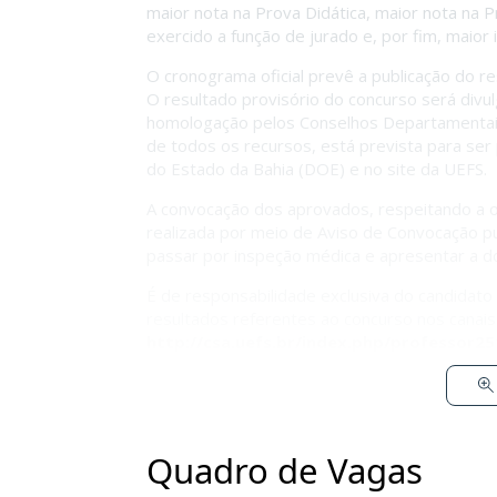
maior nota na Prova Didática, maior nota na Pr
exercido a função de jurado e, por fim, maior 
O cronograma oficial prevê a publicação do r
O resultado provisório do concurso será divu
homologação pelos Conselhos Departamentais.
de todos os recursos, está prevista para ser
do Estado da Bahia (DOE) e no site da UEFS.
A convocação dos aprovados, respeitando a o
realizada por meio de Aviso de Convocação 
passar por inspeção médica e apresentar a d
É de responsabilidade exclusiva do candidat
resultados referentes ao concurso nos canais o
http://csa.uefs.br/index.php/professor25
Quadro de Vagas