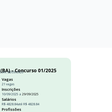
 (BA) – Concurso 01/2025
o em: 08/09/2025
Vagas
21 vagas
Inscrições
10/09/2025
a
29/09/2025
Salários
R$ 4828.84
até R$ 4828.84
Profissões