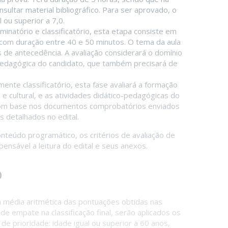
sultar material bibliográfico. Para ser aprovado, o
 ou superior a 7,0.
inatório e classificatório, esta etapa consiste em
 com duração entre 40 e 50 minutos. O tema da aula
 de antecedência. A avaliação considerará o domínio
 pedagógica do candidato, que também precisará de
.
ente classificatório, esta fase avaliará a formação
a e cultural, e as atividades didático-pedagógicas do
 com base nos documentos comprobatórios enviados
os detalhados no edital.
teúdo programático, os critérios de avaliação de
ensável a leitura do edital e seus anexos.
o
la média aritmética das pontuações obtidas nas
 de empate na classificação final, serão aplicados os
e prioridade: idade igual ou superior a 60 anos,