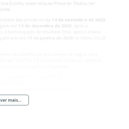
ova Escrita, maior nota na Prova de Títulos, ter
idade.
esultado das provas no dia
14 de novembro de 2025
.
lgado até
13 de dezembro de 2025
, após a
 A homologação do resultado final, após a análise
 publicada até
17 de janeiro de 2025
no Diário Oficial
rdem de classificação e o número de vagas, será
publicado no DOE. Os candidatos nomeados deverão
ocumentação exigida para a posse.
o acompanhar todas as publicações, comunicados e
ficiais: o site
1
e o Diário Oficial do Estado da Bahia.
ver mais...