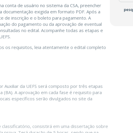
uma conta de usuário no sistema da CSA, preencher
pesq
 da documentação exigida em formato PDF. Após a
te de inscrição e o boleto para pagamento. A
mação do pagamento ou da aprovação de eventual
onsultadas no edital. Acompanhe todas as etapas e
 UEFS.
os os requisitos, leia atentamente o edital completo
or Auxiliar da UEFS será composto por três etapas
na (BA). A aprovação em cada fase é requisito para
locais específicos serão divulgados no site da
 classificatório, consistirá em uma dissertação sobre
 prova. Terá duração de 5 horas, sendo que na