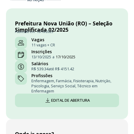
Prefeitura Nova União (RO) – Seleção
Simplificada 02/2025
Publicado em: 10/10/2025
Vagas
11 vagas + CR
Inscrições
13/10/2025
a
17/10/2025
Salários
R$ 539.34
até R$ 4151.42
Profissões
Enfermagem
,
Farmácia
,
Fisioterapia
,
Nutrição
,
Psicologia
,
Serviço Social
,
Técnico em
Enfermagem
EDITAL DE ABERTURA