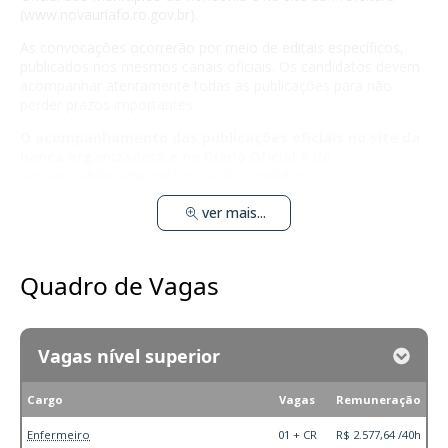
(
www.novauriafo.ro.gov.br
).
As convocações ocorrerão por meio de editais específicos,
publicados nos mesmos canais oficiais. Os candidatos devem
acompanhar atentamente todas as publicações para não
perder prazos importantes.
O acompanhamento das publicações oficiais no site da
banca organizadora e no Diário Oficial é de
responsabilidade exclusiva do candidato.
ver mais...
Quadro de Vagas
Vagas nível superior
Cargo
Vagas
Remuneração
Enfermeiro
01 + CR
R$ 2.577,64 /40h