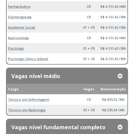
Farmacêutico
CR
R$ 4.151,42 /40h
Fisioterapeuta
CR
R$ 4.151,42 /30h
Assistente Social
01 + CR
R$ 4.151,42 /30h
Nutricionista
CR
R$ 4.151,42 /40h
Psicólogo
01 + CR
R$ 4.151,42 /30h
Psicólogo Clínico Infantil
01 + CR
R$ 4.151,42 /30h
Vagas nível médio
Cargo
Vagas
Remuneração
Técnico em Enfermagem
CR
R$ 833,55 /30h
Técnico em Radiologia
03 + CR
R$ 539,34 /24h
Vagas nível fundamental completo