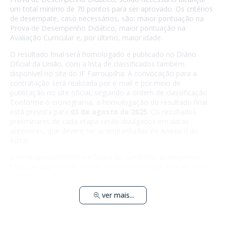
um total mínimo de 70 pontos para ser aprovado. Os critérios
de desempate, caso necessários, são: maior pontuação na
Prova de Desempenho Didático, maior pontuação na
Avaliação Curricular e, por último, maior idade.
O resultado final será homologado e publicado no Diário
Oficial da União, com a lista de classificados também
disponível no site do IF Farroupilha. A convocação para a
contratação será realizada por e-mail e por meio de
publicação no site oficial, seguindo a ordem de classificação.
Conforme o cronograma, a homologação do resultado final
está prevista para
03 de agosto de 2025
. Os resultados
preliminares de cada etapa serão divulgados em datas
anteriores, que devem ser acompanhadas no Anexo II do
edital.
É de responsabilidade exclusiva do candidato acompanhar
todas as publicações oficiais no site da instituição e no Diário
Oficial da União para não perder prazos e convocações.
ver mais...