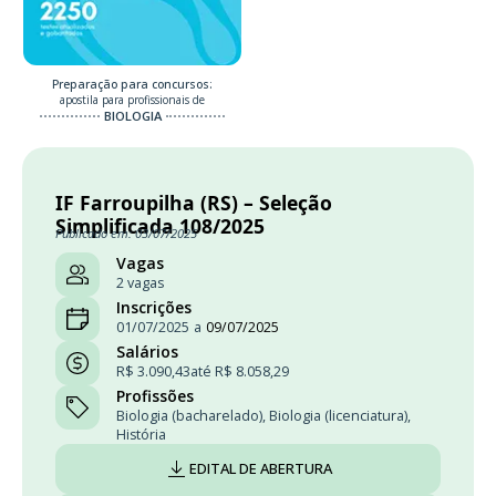
Preparação para concursos:
apostila para profissionais de
BIOLOGIA
IF Farroupilha (RS) – Seleção
Simplificada 108/2025
Publicado em: 03/07/2025
Vagas
2 vagas
Inscrições
01/07/2025
a
09/07/2025
Salários
R$ 3.090,43
até R$ 8.058,29
Profissões
Biologia (bacharelado)
,
Biologia (licenciatura)
,
História
EDITAL DE ABERTURA