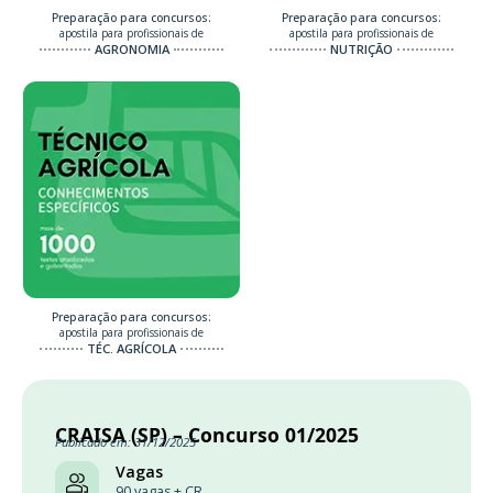
Preparação para concursos:
Preparação para concursos:
apostila para profissionais de
apostila para profissionais de
AGRONOMIA
NUTRIÇÃO
Preparação para concursos:
apostila para profissionais de
TÉC. AGRÍCOLA
CRAISA (SP) – Concurso 01/2025
Publicado em: 31/12/2025
Vagas
90 vagas + CR