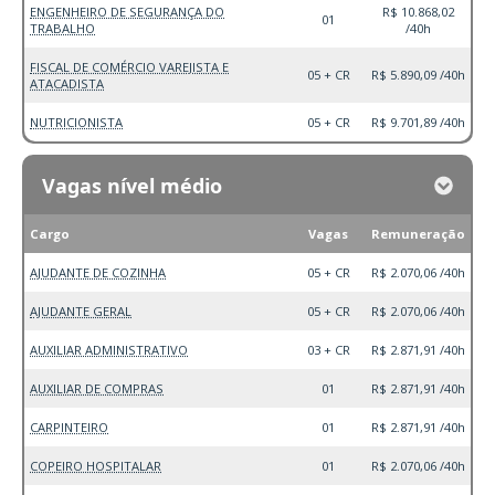
ENGENHEIRO DE SEGURANÇA DO
R$ 10.868,02
01
TRABALHO
/40h
FISCAL DE COMÉRCIO VAREJISTA E
05 + CR
R$ 5.890,09 /40h
ATACADISTA
NUTRICIONISTA
05 + CR
R$ 9.701,89 /40h
Vagas nível médio
Cargo
Vagas
Remuneração
AJUDANTE DE COZINHA
05 + CR
R$ 2.070,06 /40h
AJUDANTE GERAL
05 + CR
R$ 2.070,06 /40h
AUXILIAR ADMINISTRATIVO
03 + CR
R$ 2.871,91 /40h
AUXILIAR DE COMPRAS
01
R$ 2.871,91 /40h
CARPINTEIRO
01
R$ 2.871,91 /40h
COPEIRO HOSPITALAR
01
R$ 2.070,06 /40h