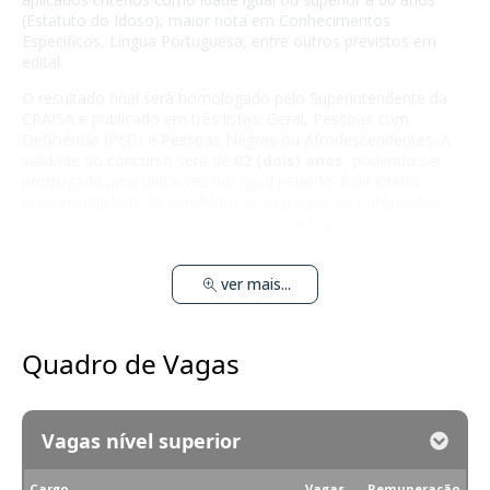
(Estatuto do Idoso), maior nota em Conhecimentos
Específicos, Língua Portuguesa, entre outros previstos em
edital.
O resultado final será homologado pelo Superintendente da
CRAISA e publicado em três listas: Geral, Pessoas com
Deficiência (PcD) e Pessoas Negras ou Afrodescendentes. A
validade do concurso será de
02 (dois) anos
, podendo ser
prorrogada uma única vez por igual período. É de inteira
responsabilidade do candidato acompanhar as publicações
oficiais e convocações no site da banca organizadora e no
Diário Oficial.
ver mais...
Quadro de Vagas
Vagas nível superior
Cargo
Vagas
Remuneração