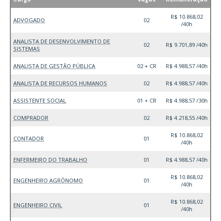
R$ 10.868,02
ADVOGADO
02
/40h
ANALISTA DE DESENVOLVIMENTO DE
02
R$ 9.701,89 /40h
SISTEMAS
ANALISTA DE GESTÃO PÚBLICA
02 + CR
R$ 4.988,57 /40h
ANALISTA DE RECURSOS HUMANOS
02
R$ 4.988,57 /40h
ASSISTENTE SOCIAL
01 + CR
R$ 4.988,57 /30h
COMPRADOR
02
R$ 4.218,55 /40h
R$ 10.868,02
CONTADOR
01
/40h
ENFERMEIRO DO TRABALHO
01
R$ 4.988,57 /40h
R$ 10.868,02
ENGENHEIRO AGRÔNOMO
01
/40h
R$ 10.868,02
ENGENHEIRO CIVIL
01
/40h