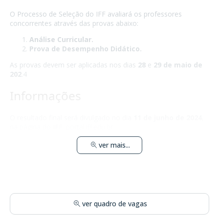
O Processo de Seleção do IFF avaliará os professores
concorrentes através das provas abaixo:
Análise Curricular.
Prova de Desempenho Didático.
As provas devem ser aplicadas nos dias
28
e
29 de maio de
202
.4
Informações
O resultado final será divulgado no dia
11 de junho de 2024
,
na página do IFF: portal.iff.edu.br.
ver mais...
ver quadro de vagas