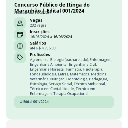
Concurso Público de Itinga do
Maranhão | Edital 001/2024
Publicado em: 21/05/2024
Vagas
232 vagas
Inscrições
16/05/2024
a
16/06/2024
Salários
até R$ 4.736,88
Profissões
Agronomia
,
Biologia (bacharelado)
,
Enfermagem
,
Engenharia Ambiental
,
Engenharia Civil
,
Engenharia Florestal
,
Farmácia
,
Fisioterapia
,
Fonoaudiologia
,
Letras
,
Matemática
,
Medicina
Veterinária
,
Nutrição
,
Odontologia
,
Pedagogia
,
Psicologia
,
Serviço Social
,
Técnico Ambiental
,
Técnico em Contabilidade
,
Técnico em
Enfermagem
,
Terapia Ocupacional
Edital 001/2024