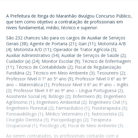
A Prefeitura de Itinga do Maranhão divulgou Concurso Público,
que tem como objetivo a contratação de profissionais em
níveis fundamental, médio, técnico e superior.
São 232 chances são para os cargos de Auxiliar de Serviços
Gerais (38); Agente de Portaria (21); Gari (11); Motorista A/B
(4); Motorista A/D (11); Operador de Trator Agrícola (3);
Auxiliar Administrativo (34); Auxiliar de Serviços de Saúde (2);
Cuidador (a) (24); Monitor Escolar (9); Técnico de Enfermagem
(11); Técnico de Contabilidade (2); Fiscal de Regularização
Fundiária (2); Técnico em Meio Ambiente (3); Tesoureiro (2);
Professor Nível II 1º ao 5º ano (9); Professor Nível II 6º ao 9º
ano – Matemática (1); Professor Nível II 6º ao 9º ano – Inglês
(2); Professor Nível II 6º ao 9º ano – Língua Portuguesa (2);
Assistente Social (4); Biólogo (2); Enfermeiro (8); Engenheiro
Agrônomo (1); Engenheiro Ambiental (2); Engenheiro Civil (1);
Engenheiro Florestal (2); Farmacêutico (1); Fisioterapeuta (3);
Fonoaudiólogo (1); Médico Veterinário (1); Nutricionista (2);
Cirurgião Dentista (3); Psicopedagogo (2); Terapeuta
Ocupacional (1); Psicólogo (4); Fiscal de Meio Ambiente (3).
Ao serem contratados, os profissionais contarão com a