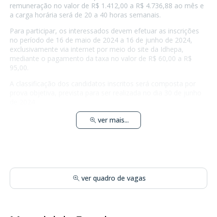
remuneração no valor de R$ 1.412,00 a R$ 4.736,88 ao mês e
a carga horária será de 20 a 40 horas semanais.
Para participar, os interessados devem efetuar as inscrições
no período de 16 de maio de 2024 a 16 de junho de 2024,
exclusivamente via internet por meio do site da Idhepa,
mediante o pagamento da taxa no valor de R$ 60,00 a R$
95,00.
A classificação dos candidatos inscritos será composta por
prova objetiva, prevista para ser realizada no dia 30 de junho
de 2024.
ver mais...
ver quadro de vagas