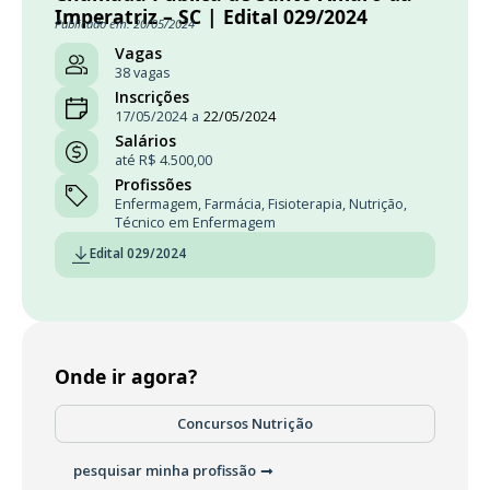
Imperatriz – SC | Edital 029/2024
Publicado em: 20/05/2024
Vagas
38 vagas
Inscrições
17/05/2024
a
22/05/2024
Salários
até R$ 4.500,00
Profissões
Enfermagem
,
Farmácia
,
Fisioterapia
,
Nutrição
,
Técnico em Enfermagem
Edital 029/2024
Onde ir agora?
Concursos Nutrição
pesquisar minha profissão