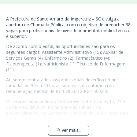
A Prefeitura de Santo Amaro da Imperatriz – SC divulga a
abertura de Chamada Pública, com o objetivo de preencher 38
vagas para profissionais de níveis fundamental, médio, técnico
e superior.
De acordo com o edital, as oportunidades são para os
seguintes cargos: Assistente Administrativo (15); Auxiliar de
Serviços Gerais (4); Enfermeiro (2); Farmacêutico (4);
Fisioterapeuta (1); Nutricionista (1); Técnico de Enfermagem
(11).
Ao serem contratados, os profissionais deverão cumprir
jornadas de 30h a 40 horas semanais e contarão com
remuneração mensal de R$ 1.780,00 a R$ 4.500,00.
Os interessados poderão se inscrever entre os dias 17, 21 e
22 de maio de 2024, no horário das 13h às 17h,
presencialmente, na Secretaria Municipal da Saúde, localizada
na Rua Santana, nº 4.710, Centro.
ver mais...