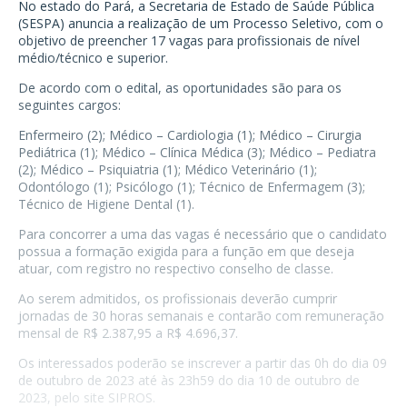
No estado do Pará, a Secretaria de Estado de Saúde Pública
(SESPA) anuncia a realização de um Processo Seletivo, com o
objetivo de preencher 17 vagas para profissionais de nível
médio/técnico e superior.
De acordo com o edital, as oportunidades são para os
seguintes cargos:
Enfermeiro (2); Médico – Cardiologia (1); Médico – Cirurgia
Pediátrica (1); Médico – Clínica Médica (3); Médico – Pediatra
(2); Médico – Psiquiatria (1); Médico Veterinário (1);
Odontólogo (1); Psicólogo (1); Técnico de Enfermagem (3);
Técnico de Higiene Dental (1).
Para concorrer a uma das vagas é necessário que o candidato
possua a formação exigida para a função em que deseja
atuar, com registro no respectivo conselho de classe.
Ao serem admitidos, os profissionais deverão cumprir
jornadas de 30 horas semanais e contarão com remuneração
mensal de R$ 2.387,95 a R$ 4.696,37.
Os interessados poderão se inscrever a partir das 0h do dia 09
de outubro de 2023 até às 23h59 do dia 10 de outubro de
2023, pelo site SIPROS.