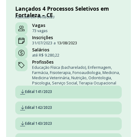
Lançados 4 Processos Seletivos em
Fortaleza – CE
Publicado em: 04/08/2023
Vagas
73 vagas
Inscrições
31/07/2023
a
13/08/2023
Salários
até R$ 9.280,22
Profissões
Educação Física (bacharelado)
,
Enfermagem
,
Farmácia
,
Fisioterapia
,
Fonoaudiologia
,
Medicina
,
Medicina Veterinária
,
Nutrição
,
Odontologia
,
Psicologia
,
Serviço Social
,
Terapia Ocupacional
Edital 141/2023
Edital 142/2023
Edital 143/2023