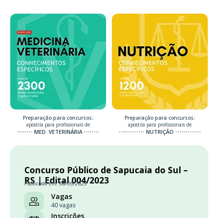
Preparação para concursos:
Preparação para concursos:
apostila para profissionais de
apostila para profissionais de
MED. VETERINÁRIA
NUTRIÇÃO
Concurso Público de Sapucaia do Sul –
RS | Edital 004/2023
Publicado em: 08/09/2023
Vagas
40 vagas
Inscrições