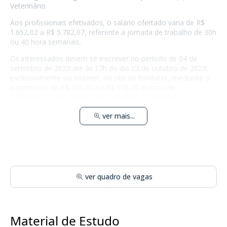
Veterinário.
Aos profissionais efetivados, o salário ofertado varia de R$
1.652,02 a R$ 5.782,07, referente a jornada de trabalho de 30h
ou 40 hora semanais.
Os interessados devem se inscrever no período de 04 de
setembro de 2023 até às 17h do dia 03 de outubro de 2023,
exclusivamente via internet, no site da Fundatec, mediante o
pagamento de R$ 100,00 ou R$ 150,00 de taxa de
participação, de acordo com o nível de escolaridade.
ver mais...
ver quadro de vagas
Material de Estudo